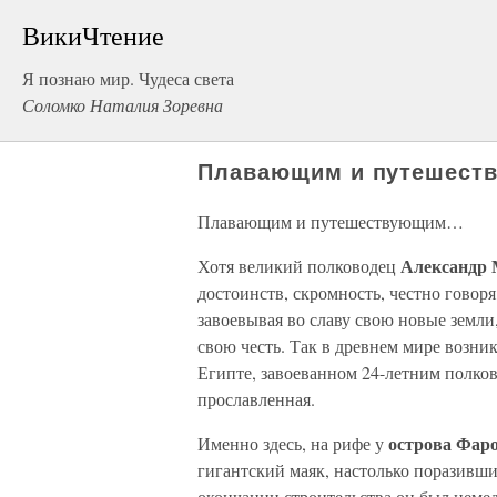
ВикиЧтение
Я познаю мир. Чудеса света
Соломко Наталия Зоревна
Плавающим и путешес
Плавающим и путешествующим…
Александр 
Хотя великий полководец
достоинств, скромность, честно говоря
завоевывая во славу свою новые земли,
свою честь. Так в древнем мире возни
Египте, завоеванном 24-летним полков
прославленная.
острова Фар
Именно здесь, на рифе у
гигантский маяк, настолько поразивш
окончании строительства он был немед