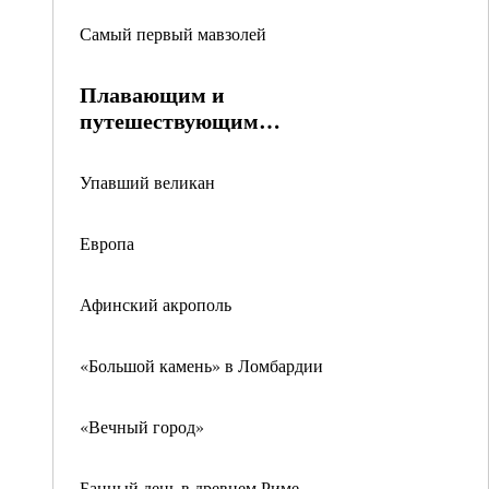
Самый первый мавзолей
Плавающим и
путешествующим…
Упавший великан
Европа
Афинский акрополь
«Большой камень» в Ломбардии
«Вечный город»
Банный день в древнем Риме