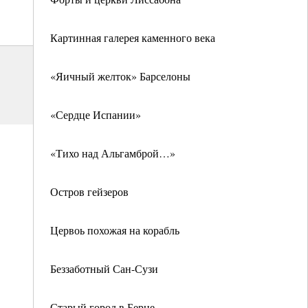
Картинная галерея каменного века
«Яичный желток» Барселоны
«Сердце Испании»
«Тихо над Альгамброй…»
Остров гейзеров
Цервоь похожая на корабль
Беззаботный Сан-Сузи
Старый город в Берне