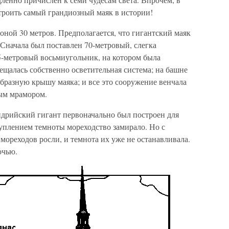
троить самый грандиозный маяк в истории!
роной 30 метров. Предполагается, что гигантский маяк
 Сначала был поставлен 70-метровый, слегка
5-метровый восьмиугольник, на котором была
мещалась собственно осветительная система; на башне
разную крышу маяка; и все это сооружение венчала
лым мрамором.
ндрийский гигант первоначально был построен для
туплением темноты мореходство замирало. Но с
мореходов росли, и темнота их уже не останавливала.
очью.