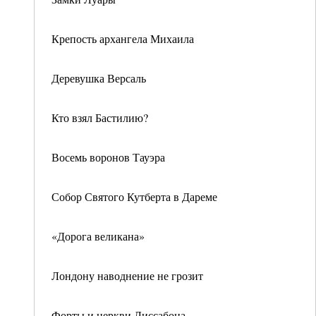
Крепость архангела Михаила
Деревушка Версаль
Кто взял Бастилию?
Восемь воронов Тауэра
Собор Святого Кутберта в Дареме
«Дорога великана»
Лондону наводнение не грозит
Форты и церкви Лиссабона