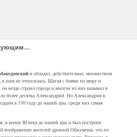
твующим…
Македонский
и обладал, действительно, множеством
, к ним не относилась. Шагая с боями по миру и
 он везде строил города и многие из них называл в
кло более десятка Александрий. Но Александрия в
одцем в 330 году до нашей эры, среди них самая
ос
, в конце III века до нашей эры и был построен
ий воображение жителей древней Ойкумены, что по
ленно причислен к семи чудесам света. Впрочем, в