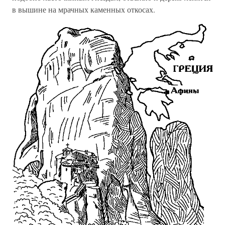
в вышине на мрачных каменных откосах.