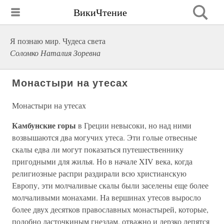
ВикиЧтение
Я познаю мир. Чудеса света
Соломко Наталия Зоревна
Монастыри на утесах
Монастыри на утесах
Камбунские горы
в Греции невысоки, но над ними
возвышаются два могучих утеса. Эти голые отвесные
скалы едва ли могут показаться путешественнику
пригодными для жилья. Но в начале XIV века, когда
религиозные распри раздирали всю христианскую
Европу, эти молчаливые скалы были заселены еще более
молчаливыми монахами. На вершинах утесов выросло
более двух десятков православных монастырей, которые,
подобно ласточкиным гнездам, отважно и дерзко лепятся