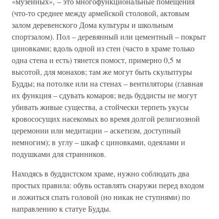
«музейных», – это многофункциональные помещения
(что-то среднее между армейской столовой, актовым
залом деревенского Дома культуры и школьным
спортзалом). Пол – деревянный или цементный – покрыт
циновками; вдоль одной из стен (часто в храме только
одна стена и есть) тянется помост, примерно 0,5 м
высотой, для монахов; там же могут быть скульптуры
Будды; на потолке или на стенах – вентиляторы (главная
их функция – сдувать комаров; ведь буддисты не могут
убивать живые существа, а стойчески терпеть укусы
кровососущих насекомых во время долгой религиозной
церемонии или медитации – аскетизм, доступный
немногим); в углу – шкаф с циновками, одеялами и
подушками для странников.
Находясь в буддистском храме, нужно соблюдать два
простых правила: обувь оставлять снаружи перед входом
и ложиться спать головой (но никак не ступнями) по
направлению к статуе Будды.