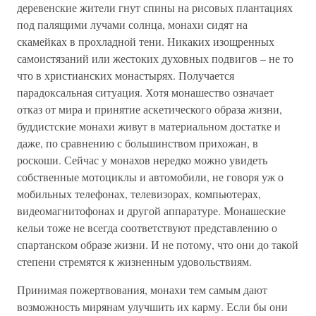
деревенские жители гнут спины на рисовых плантациях
под палящими лучами солнца, монахи сидят на
скамейках в прохладной тени. Никаких изощренных
самоистязаний или жестоких духовных подвигов – не то
что в христианских монастырях. Получается
парадоксальная ситуация. Хотя монашество означает
отказ от мира и принятие аскетического образа жизни,
буддистские монахи живут в материальном достатке и
даже, по сравнению с большинством прихожан, в
роскоши. Сейчас у монахов нередко можно увидеть
собственные мотоциклы и автомобили, не говоря уж о
мобильных телефонах, телевизорах, компьютерах,
видеомагнитофонах и другой аппаратуре. Монашеские
кельи тоже не всегда соответствуют представлению о
спартанском образе жизни. И не потому, что они до такой
степени стремятся к жизненным удовольствиям.
Принимая пожертвования, монахи тем самым дают
возможность мирянам улучшить их карму. Если бы они