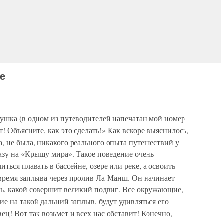
е
ушка (в одном из путеводителей напечатан мой номер
т! Объясните, как это сделать!» Как вскоре выяснилось,
а, не была, никакого реального опыта путешествий у
разу на «Крышу мира». Такое поведение очень
ться плавать в бассейне, озере или реке, а освоить
время заплыва через пролив Ла-Манш. Он начинает
ыть, какой совершит великий подвиг. Все окружающие,
е на такой дальний заплыв, будут удивляться его
ец! Вот так возьмет и всех нас обставит! Конечно,