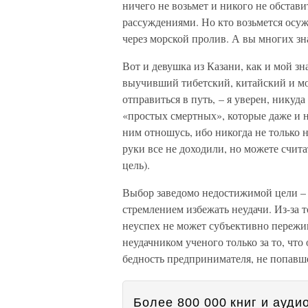
ничего не возьмет и никого не обстав
рассуждениями. Но кто возьмется осужд
через морской пролив. А вы многих зна
Вот и девушка из Казани, как и мой з
выучивший тибетский, китайский и мо
отправиться в путь, – я уверен, никуд
«простых смертных», которые даже и н
ним отношусь, ибо никогда не только не
руки все не доходили, но можете счит
цель).
Выбор заведомо недостижимой цели – 
стремлением избежать неудачи. Из-за т
неуспех не может субъективно пережив
неудачником ученого только за то, чт
бедность предпринимателя, не попавш
Более 800 000 книг и аудио