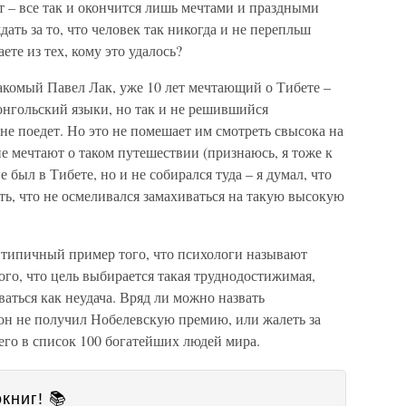
ит – все так и окончится лишь мечтами и праздными
ать за то, что человек так никогда и не перепльш
ете из тех, кому это удалось?
накомый Павел Лак, уже 10 лет мечтающий о Тибете –
нгольский языки, но так и не решившийся
а не поедет. Но это не помешает им смотреть свысока на
е мечтают о таком путешествии (признаюсь, я тоже к
 был в Тибете, но и не собирался туда – я думал, что
ать, что не осмеливался замахиваться на такую высокую
типичный пример того, что психологи называют
ого, что цель выбирается такая труднодостижимая,
аться как неудача. Вряд ли можно назвать
о он не получил Нобелевскую премию, или жалеть за
его в список 100 богатейших людей мира.
книг! 📚