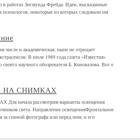
о в работах Зигмунда Фрейда. Идеи, высказанные
психологов, некоторые из которых следовали им
ение
ом числе и академическая, ныне не отрицает
страсенсов. В июле 1989 года газета «Известия»
 своего научного обозревателя Б. Коновалова. Вот о
А НА СНИМКАХ
ля начала рассмотрим варианты освещения
очником света. Направление освещенияФронтальное
я за спиной фотографа или перед ним, и его