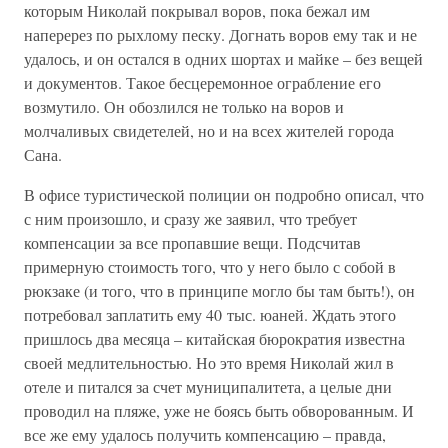
которым Николай покрывал воров, пока бежал им
наперерез по рыхлому песку. Догнать воров ему так и не
удалось, и он остался в одних шортах и майке – без вещей
и документов. Такое бесцеремонное ограбление его
возмутило. Он обозлился не только на воров и
молчаливых свидетелей, но и на всех жителей города
Сана.
В офисе туристической полиции он подробно описал, что
с ним произошло, и сразу же заявил, что требует
компенсации за все пропавшие вещи. Подсчитав
примерную стоимость того, что у него было с собой в
рюкзаке (и того, что в принципе могло бы там быть!), он
потребовал заплатить ему 40 тыс. юаней. Ждать этого
пришлось два месяца – китайская бюрократия известна
своей медлительностью. Но это время Николай жил в
отеле и питался за счет муниципалитета, а целые дни
проводил на пляже, уже не боясь быть обворованным. И
все же ему удалось получить компенсацию – правда,