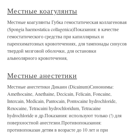
Местные коагулянты
Местные коагулянты Губка гемостатическая коллагеновая
(Spongia haemostatica collagenica)Показания: в качестве
гемостатического средства при капиллярных и
паренхиматозных кровотечениях, для тампонады синусов
твердой мозговой оболочки, для остановки
альвеолярного кровотечения,
Местные анестетики
Местные анестетики Дикаин (Dicainum)Синонимы:
Amethocaine, Anethaine, Decicain, Felicain, Foncaine,
Intercain, Medicain, Pantocain, Pontocaine hydrochloride,
Rexocaine, Tetracaini hydrochloridum, Tetracaine
hydrochloride и др.Показания: используют только (!) для
поверхностной анестезии.Противопоказания:
противопоказан детям в возрасте до 10 лет и при