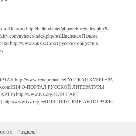
еции http://hallunda.net/php/archive/index.php?f-
kiev.com/nyheter/index.php/rusШведская Пальма
сски http://www.souz.seСоюз русских обществ в
ру
Л http://www.veneportaal.eeРУССКАЯ КУЛЬТУРА
llinfo.comИНФО-ПОРТАЛ РУССКОЙ ЛИТЕРАТУРЫ
) http://www.tvz.org.eeЛИТ-АРТ
http://www.tvz.org.eeПОЭТИЧЕСКИЕ АВТОГРАФЫ
оекте
Разделы