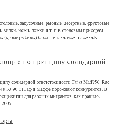
толовые, закусочные, рыбные, десертные, фруктовые
и, вилки, ножи, ложки и т. п.К столовым приборам
х (кроме рыбных) блюд – вилка, нож и ложка.К
тающие по принципу солидарной
ипу солидарной ответственности Taf et Maff?56, Rue
 33-1-48-33-90-01Таф и Маффе порождают конкурентов. В
общежитий для рабочих-мигрантов, как правило,
В 2005
боры