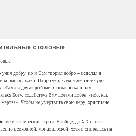
рительные столовые
ловые
 учил добру, но и Сам творил добро – исцелял и
 кормить людей. Например, всем известное чудо
хлебами и двумя рыбами. Согласно канонам
ться Богу, содействуя Ему делами добра, «ибо, как
ел мертва». Чтобы не умертвить свою веру, христиане
окие исторические корни. Вообще, до XX в. вся
венно церковной, монастырской, хотя и опиралась на