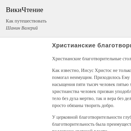
ВикиЧтение
Как путешествовать
Шанин Валерий
Христианские благотво
Христианские благотворительные сто
Как известно, Иисус Христос не только
помогал неимущим. Приходилось Ему и
насыщения пяти тысяч человек пятью 
христианства человек призван уподобля
тело без духа мертво, так и вера без д
просто обязаны творить добро.
У церковной благотворительности глуб
благотворительность была преимущест
поддержку светской власти.