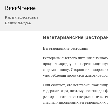
ВикиЧтение
Как путешествовать
Шанин Валерий
Вегетарианские рестора
Вегетарианские рестораны
Рестораны быстрого питания вызывают
продают «вредную» – перенасыщенну
жирами – пищу. Сторонники здорового
употребления продуктов животноводст
Они считают, что вегетарианская пища
содержит жира, поэтому полезна для 
ресторане готовятся специальные веге
специализированных вегетарианских р