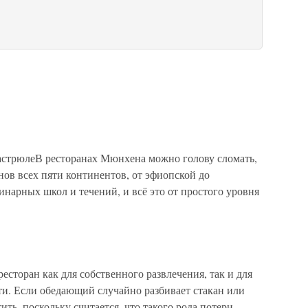
астрюлеВ ресторанах Мюнхена можно голову сломать,
ов всех пяти континентов, от эфиопской до
нарных школ и течений, и всё это от простого уровня
сторан как для собственного развлечения, так и для
и. Если обедающий случайно разбивает стакан или
тить, поскольку считается, что такого рода потери