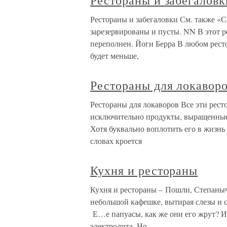
Рестораны и забегаловк
Рестораны и забегаловки См. также «С
зарезервированы и пусты. NN В этот р
переполнен. Йоги Берра В любом ресто
будет меньше,
Рестораны для локавор
Рестораны для локаворов Все эти рест
исключительно продукты, выращенные
Хотя буквально воплотить его в жизнь 
словах кроется
Кухня и рестораны
Кухня и рестораны – Пошли, Степаныч,
небольшой кафешке, вытирая слезы и с
Е…е папуасы, как же они его жрут? И
электролита. Но