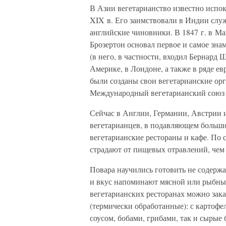
В Азии вегетарианство известно испоко
XIX в. Его заимствовали в Индии сл
английские чиновники. В 1847 г. в М
Брозертон основал первое и самое знам
(в него, в частности, входил Бернард
Америке, в Лондоне, а также в ряде е
были созданы свои вегетарианские орг
Международный вегетарианский союз (
Сейчас в Англии, Германии, Австрии 
вегетарианцев, в подавляющем больши
вегетарианские рестораны и кафе. По 
страдают от пищевых отравлений, чем
Повара научились готовить не содержа
и вкус напоминают мясной или рыбный
вегетарианских ресторанах можно зак
(термически обработанные): с картофе
соусом, бобами, грибами, так и сырые 