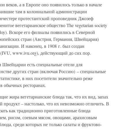
н веков, а в Европе оно появилось только в начале
ужившие там в колониальной администрации
анчестере протестантский проповедник Джозеф
енитое вегетарианское общество The vegetarian society
 Шоу). Вскоре его филиалы появились в Северной
вропейских стран (Австрия, Германия, Швейцария)
анизации. И наконец, в 1908 г. был создан
IVU, www.ivu.org), действующий до сих пор.
и Швейцарии есть специальные отели для
нстве других стран (включая Россию) – специальные
статистике, в них посетители значительно реже
 в обычных ресторанах.
щие жира вегетарианские блюда так, что их вид, запах
 продукт – настолько, что их невозможно отличить. В
азать как традиционно приготовленные блюда
лем, рисом, соевым мясом, овощами, арахисовым
блюда, среди которых не только салаты и фруктово-