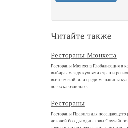
Читайте также
Рестораны Мюнхена
Рестораны Мюнхена Глобализация в к
выбирая между кухнями стран и регион
вьетнамской, или среди мешанины кули
до эксклюзивного.
Рестораны
Рестораны Правила для посещающего ре
деловой беседы одинаковы.Случайност
тарелку, он не предлагает за них запла