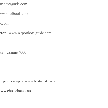
w.hotelguide.com
www.hotelbook.com
ty.com
ртов:
www.airporthotelguide.com
ей – свыше 4000):
 странах мира): www.bestwestern.com
ww.choicehotels.no