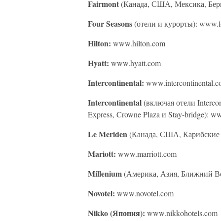
Fairmont
(Канада, США, Мексика, Бер
Four Seasons
(отели и курорты): www.f
Hilton:
www.hilton.com
Hyatt:
www.hyatt.com
Intercontinental:
www.intercontinental.
Intercontinental
(включая отели Intercont
Express, Crowne Plaza и Stay-bridge): w
Le Meriden
(Канада, США, Карибские о
Mariott:
www.marriott.com
Millenium
(Америка, Азия, Ближний Во
Novotel:
www.novotel.com
Nikko (Япония):
www.nikkohotels.com