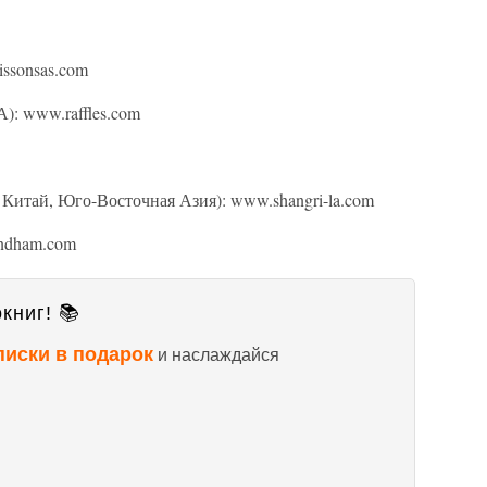
ssonsas.com
): www.raffles.com
, Китай, Юго-Восточная Азия): www.shangri-la.com
ndham.com
книг! 📚
писки в подарок
и наслаждайся