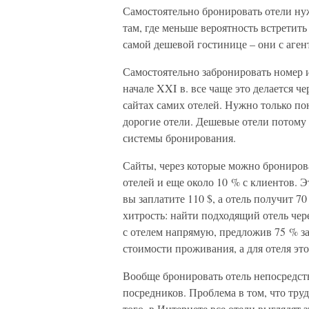
Самостоятельно бронировать отели нуж
там, где меньше вероятность встретить
самой дешевой гостинице – они с аген
Самостоятельно забронировать номер и
начале XXI в. все чаще это делается ч
сайтах самих отелей. Нужно только по
дорогие отели. Дешевые отели потому 
системы бронирования.
Сайты, через которые можно бронирова
отелей и еще около 10 % с клиентов. Э
вы заплатите 110 $, а отель получит 7
хитрость: найти подходящий отель чере
с отелем напрямую, предложив 75 % за
стоимости проживания, а для отеля эт
Вообще бронировать отель непосредстве
посредников. Проблема в том, что труд
того, в Интернете все отели выглядят 