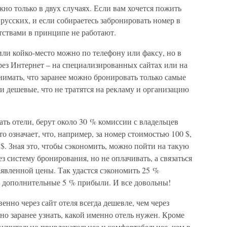
но только в двух случаях. Если вам хочется пожить
 русских, и если собираетесь забронировать номер в
тствами в принципе не работают.
ли койко-место можно по телефону или факсу, но в
ерез Интернет – на специализированных сайтах или на
нимать, что заранее можно бронировать только самые
и дешевые, что не тратятся на рекламу и организацию
ть отели, берут около 30 % комиссии с владельцев
то означает, что, например, за номер стоимостью 100 $,
0 $. Зная это, чтобы сэкономить, можно пойти на такую
з систему бронирования, но не оплачивать, а связаться
явленной цены. Так удастся сэкономить 25 %
о дополнительные 5 % прибыли. И все довольны!
нно через сайт отеля всегда дешевле, чем через
но заранее узнать, какой именно отель нужен. Кроме
значительно привлекательнее и комфортабельнее, чем в