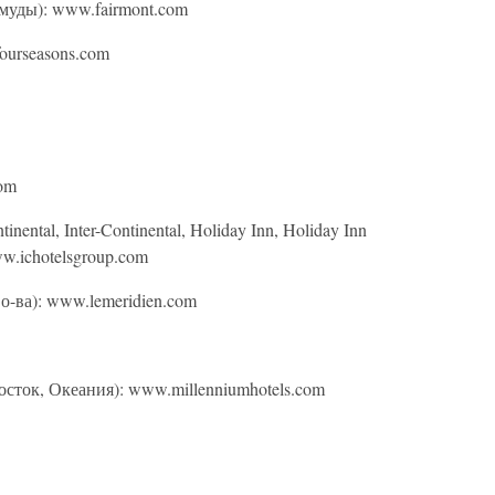
муды): www.fairmont.com
ourseasons.com
com
inental, Inter-Continental, Holiday Inn, Holiday Inn
ww.ichotelsgroup.com
-ва): www.lemeridien.com
сток, Океания): www.millenniumhotels.com