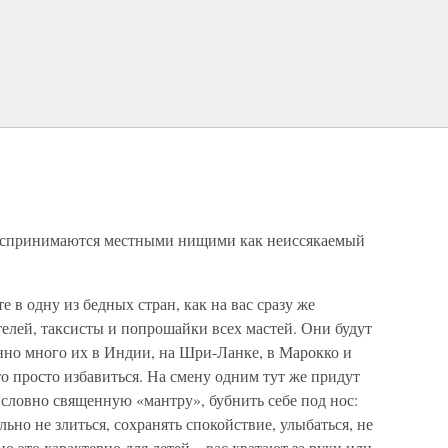
оспринимаются местными нищими как неиссякаемый
е в одну из бедных стран, как на вас сразу же
елей, таксисты и попрошайки всех мастей. Они будут
нно много их в Индии, на Шри-Ланке, в Марокко и
то просто избавиться. На смену одним тут же придут
 словно священную «мантру», бубнить себе под нос:
ьно не злиться, сохранять спокойствие, улыбаться, не
но это характерно для детей – вас хватают за руки или