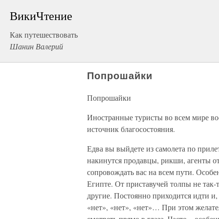
ВикиЧтение
Как путешествовать
Шанин Валерий
Попрошайки
Попрошайки
Иностранные туристы во всем мире в
источник благосостояния.
Едва вы выйдете из самолета по прилет
накинутся продавцы, рикши, агенты от
сопровождать вас на всем пути. Особе
Египте. От приставучей толпы не так-
другие. Постоянно приходится идти и,
«нет», «нет», «нет»… При этом желател
смотреть прямо в глаза. Часто – особен