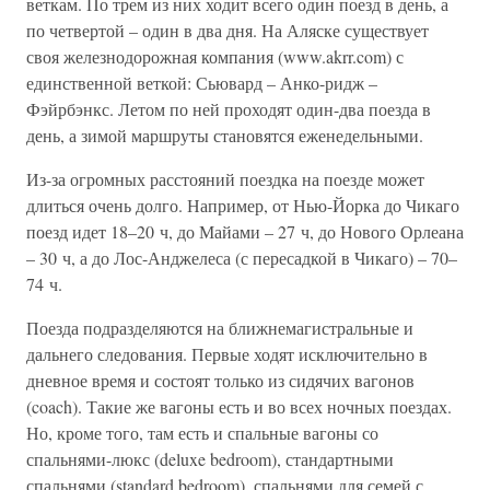
веткам. По трем из них ходит всего один поезд в день, а
по четвертой – один в два дня. На Аляске существует
своя железнодорожная компания (www.akrr.com) с
единственной веткой: Сьювард – Анко-ридж –
Фэйрбэнкс. Летом по ней проходят один-два поезда в
день, а зимой маршруты становятся еженедельными.
Из-за огромных расстояний поездка на поезде может
длиться очень долго. Например, от Нью-Йорка до Чикаго
поезд идет 18–20 ч, до Майами – 27 ч, до Нового Орлеана
– 30 ч, а до Лос-Анджелеса (с пересадкой в Чикаго) – 70–
74 ч.
Поезда подразделяются на ближнемагистральные и
дальнего следования. Первые ходят исключительно в
дневное время и состоят только из сидячих вагонов
(coach). Такие же вагоны есть и во всех ночных поездах.
Но, кроме того, там есть и спальные вагоны со
спальнями-люкс (deluxe bedroom), стандартными
спальнями (standard bedroom), спальнями для семей с