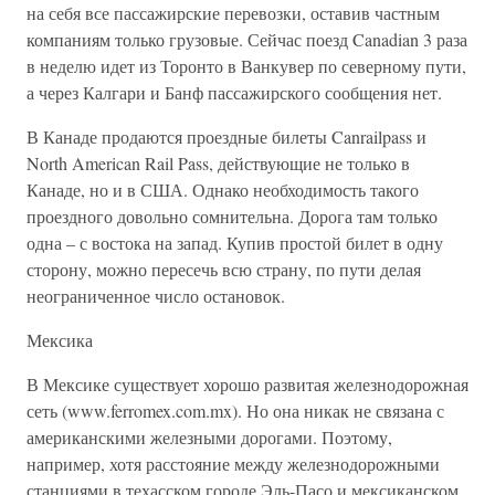
на себя все пассажирские перевозки, оставив частным
компаниям только грузовые. Сейчас поезд Canadian 3 раза
в неделю идет из Торонто в Ванкувер по северному пути,
а через Калгари и Банф пассажирского сообщения нет.
В Канаде продаются проездные билеты Canrailpass и
North American Rail Pass, действующие не только в
Канаде, но и в США. Однако необходимость такого
проездного довольно сомнительна. Дорога там только
одна – с востока на запад. Купив простой билет в одну
сторону, можно пересечь всю страну, по пути делая
неограниченное число остановок.
Мексика
В Мексике существует хорошо развитая железнодорожная
сеть (www.ferromex.com.mx). Но она никак не связана с
американскими железными дорогами. Поэтому,
например, хотя расстояние между железнодорожными
станциями в техасском городе Эль-Пасо и мексиканском