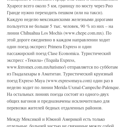
Хуаресе всего около 5 км, границу по мосту через Рио
Гранде нужно переходить пешком (или на такси).
Каждую неделю мексиканскими железными дорогами
пользуется не больше 5 тыс. человек, 90 % из них – на
линии Chihuahua Los Mochis (www.chepe.com.mx). По
этой дороге ежедневно в каждом направлении ходит
один поезд-экспресс Primera Express и один
пассажирский поезд Clase Economica. Туристический
экспресс «Текила» (Tequila Express,
www.ferromex.com.mx/turismo/) отправляется по субботам
из Гвадалахары в Аматитан. Туристический круизный
поезд Expreso Maya (www.expresomaya.com) один раз в
неделю ходит по линии Merida-Uxmal-Campeche-Palenque.
На остальных линиях поезда состоят из одного-двух
общих вагонов и предназначены исключительно для
перевозки жителей бедных отдаленных районов.
Между Мексикой и Южной Америкой есть только
отдельные, большей частью не связанные между собой