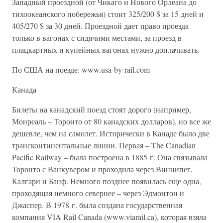
Западный проездной (от Чикаго и Нового Орлеана до
тихоокеанского побережья) стоит 325/200 $ за 15 дней и
405/270 $ за 30 дней. Проездной дает право проезда
только в вагонах с сидячими местами, за проезд в
плацкартных и купейных вагонах нужно доплачивать.
По США на поезде: www.usa-by-rail.com
Канада
Билеты на канадский поезд стоят дорого (например,
Монреаль – Торонто от 80 канадских долларов), но все же
дешевле, чем на самолет. Исторически в Канаде было две
трансконтинентальные линии. Первая – The Canadian
Pacific Railway – была построена в 1885 г. Она связывала
Торонто с Ванкувером и проходила через Виннипег,
Калгари и Банф. Немного позднее появилась еще одна,
проходящая немного севернее – через Эдмонтон и
Джаспер. В 1978 г. была создана государственная
компания VIA Rail Canada (www.viarail.ca), которая взяла