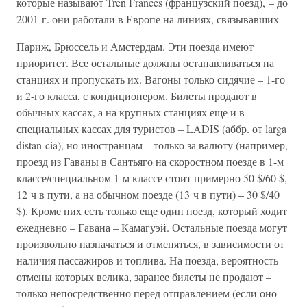
которые называют Tren Frances (французский поезд), – до
2001 г. они работали в Европе на линиях, связывавших
Париж, Брюссель и Амстердам. Эти поезда имеют
приоритет. Все остальные должны останавливаться на
станциях и пропускать их. Вагоны только сидячие – 1-го
и 2-го класса, с кондиционером. Билеты продают в
обычных кассах, а на крупных станциях еще и в
специальных кассах для туристов – LADIS (аббр. от larga
distan-cia), но иностранцам – только за валюту (например,
проезд из Гаваны в Сантьяго на скоростном поезде в 1-м
классе/специальном 1-м классе стоит примерно 50 $/60 $,
12 ч в пути, а на обычном поезде (13 ч в пути) – 30 $/40
$). Кроме них есть только еще один поезд, который ходит
ежедневно – Гавана – Камагуэй. Остальные поезда могут
произвольно назначаться и отменяться, в зависимости от
наличия пассажиров и топлива. На поезда, вероятность
отмены которых велика, заранее билеты не продают –
только непосредственно перед отправлением (если оно