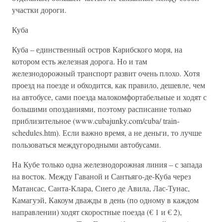
участки дороги.
Куба
Куба – единственный остров Карибского моря, на
котором есть железная дорога. Но и там
железнодорожный транспорт развит очень плохо. Хотя
проезд на поезде и обходится, как правило, дешевле, чем
на автобусе, сами поезда малокомфортабельные и ходят с
большими опозданиями, поэтому расписание только
приблизительное (www.cubajunky.com/cuba/ train-
schedules.htm). Если важно время, а не деньги, то лучше
пользоваться междугородными автобусами.
На Кубе только одна железнодорожная линия – с запада
на восток. Между Гаваной и Сантьяго-де-Куба через
Матансас, Санта-Клара, Сиего де Авила, Лас-Тунас,
Камагуэй, Какоум дважды в день (по одному в каждом
направлении) ходят скоростные поезда (€ 1 и € 2),