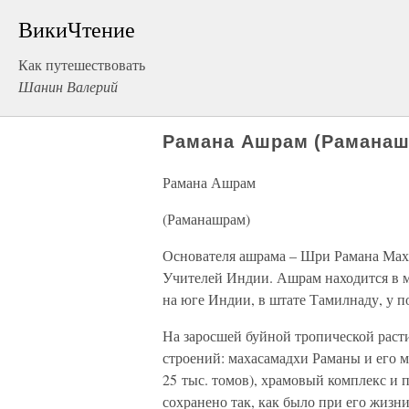
ВикиЧтение
Как путешествовать
Шанин Валерий
Рамана Ашрам (Раманаш
Рамана Ашрам
(Раманашрам)
Основателя ашрама – Шри Рамана Маха
Учителей Индии. Ашрам находится в м
на юге Индии, в штате Тамилнаду, у 
На заросшей буйной тропической раст
строений: махасамадхи Раманы и его ма
25 тыс. томов), храмовый комплекс и 
сохранено так, как было при его жизн