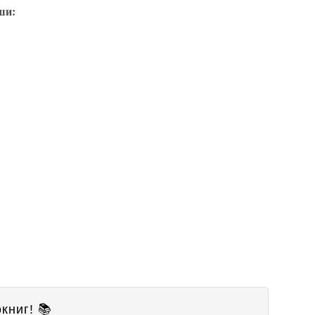
ши:
книг! 📚