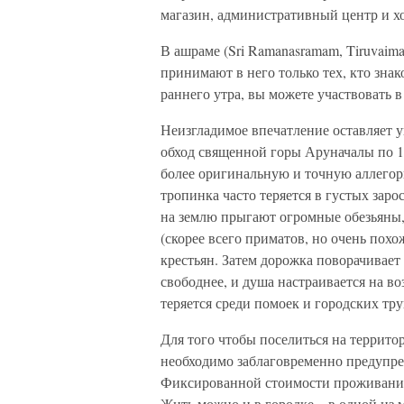
магазин, административный центр и х
В ашраме (Sri Ramanasramam, Tiruvaima
принимают в него только тех, кто зна
раннего утра, вы можете участвовать 
Неизгладимое впечатление оставляет 
обход священной горы Аруначалы по 1
более оригинальную и точную аллегор
тропинка часто теряется в густых зар
на землю прыгают огромные обезьяны,
(скорее всего приматов, но очень пох
крестьян. Затем дорожка поворачивает 
свободнее, и душа настраивается на в
теряется среди помоек и городских тр
Для того чтобы поселиться на территор
необходимо заблаговременно предупред
Фиксированной стоимости проживания
Жить можно и в городке – в одной из 