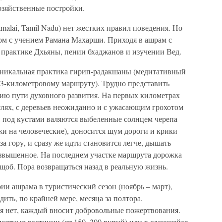
озяйственные постройки.
malai, Tamil Nadu) нет жестких правил поведения. Но
ком с учением Рамана Махарши. Приходя в ашрам с
в практике Дхьяны, пении бхаджанов и изучении Вед.
уникальная практика гирип-радакшаны (медитативный
3-километровому маршруту). Трудно представить
ию пути духовного развития. На первых километрах
ослях, с деревьев неожиданно и с ужасающим грохотом
 под кустами валяются выбеленные солнцем черепа
ожи на человеческие), доносится шум дороги и крики
за гору, и сразу же идти становится легче, дышать
озвышенное. На последнем участке маршрута дорожка
ущоб. Пора возвращаться назад в реальную жизнь.
ии ашрама в туристический сезон (ноябрь – март),
ить, по крайней мере, месяца за полтора.
 нет, каждый вносит добровольные пожертвования.
местных гостиниц (от 150–200 рупий) или в сдающейся