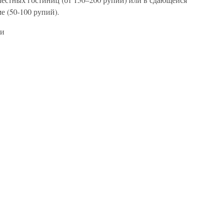
е (50-100 рупий).
ши