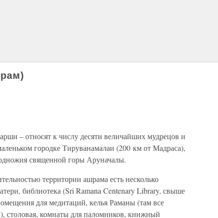
рам)
рши – относят к числу десяти величайших мудрецов и
аленьком городке Тируванамалаи (200 км от Мадраса),
подножия священной горы Аруначалы.
ительностью территории ашрама есть несколько
тери, библиотека (Sri Ramana Centenary Library, свыше
помещения для медитаций, келья Раманы (там все
и), столовая, комнаты для паломников, книжный