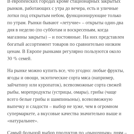
В европейских городах кроме стационарных закрытых
рынков, работающих с утра до вечера, есть и уличные
лотки под открытым небом, функционирующие только
по утрам. Рынки бывают «летучие» – открыты один-два
дня в неделю (по субботам и воскресеньям, когда
магазины закрыты) – и постоянные. На них представлен
богатый ассортимент товаров по сравнительно низким
ценам. В Европе рынками регулярно пользуются около
30 % семей.
На рынке можно купить все, что угодно: любые фрукты,
ягоды и овощи, экзотические сорта мяса (например,
зайчатину или куропаток), всевозможные сорта свежей
рыбы, морепродукты (устрицы, омары), грибы (чаще
всего белые грибы и шампиньоны), всевозможную
выпечку и сладости – выбор не хуже, чем в огромном
супермаркете, а вкусовые качества значительно выше и
«натуральнее».
Самый большой выбор продуктов по «рыночным» дням –