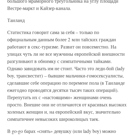
большого мраморного треугольника на углу площади
Вестре-маркт и Кайзер-канала.
Таиланд
Статистика говорит сама за себя – только по
официальным данным более 2 млн тайских граждан
работают в секс-туризме. Развит он повсеместно. На
улицах чуть ли не все мужчины европейской внешности
разгуливают в обнимку с симпатичными тайками.
Однако завидовать им не стоит. Часто это леди-бой (lady
boy, трансвестит) – бывшие мальчики-гомосексуалисты,
сделавшие себе операцию по перемене пола (в Таиланде
ежегодно проводятся десятки тысяч таких операций).
Перепутать их с «настоящими» женщинами очень
просто. Внешне они не отличаются от красивых высоких
холеных женщин и, на европейский вкус, значительно
симпатичнее невысоких широколицых таек.
В go-go барах «снять» девушку (или lady boy) можно