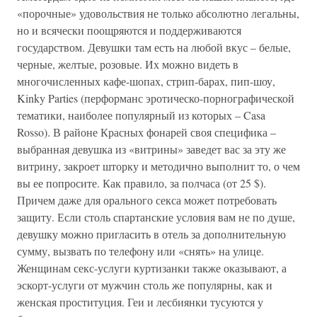
«порочные» удовольствия не только абсолютно легальны,
но и всячески поощряются и поддерживаются
государством. Девушки там есть на любой вкус – белые,
черные, желтые, розовые. Их можно видеть в
многочисленных кафе-шопах, стрип-барах, пип-шоу,
Kinky Parties (перформанс эротическо-порнографической
тематики, наиболее популярный из которых – Casa
Rosso). В районе Красных фонарей своя специфика –
выбранная девушка из «витрины» заведет вас за эту же
витрину, закроет шторку и методично выполнит то, о чем
вы ее попросите. Как правило, за полчаса (от 25 $).
Причем даже для орального секса может потребовать
защиту. Если столь спартанские условия вам не по душе,
девушку можно пригласить в отель за дополнительную
сумму, вызвать по телефону или «снять» на улице.
Женщинам секс-услуги куртизанки также оказывают, а
эскорт-услуги от мужчин столь же популярны, как и
женская проституция. Геи и лесбиянки тусуются у