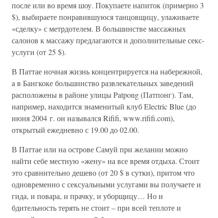
после или во время шоу. Покупаете напиток (примерно 3
$), выбираете понравившуюся танцовщицу, улаживаете
«сделку» с метрдотелем. В большинстве массажных
салонов к массажу предлагаются и дополнительные секс-
услуги (от 25 $).
В Паттае ночная жизнь концентрируется на набережной,
а в Бангкоке большинство развлекательных заведений
расположены в районе улицы Patpong (Патпонг). Там,
например, находится знаменитый клуб Electric Blue (до
июня 2004 г. он назывался Rififi, www.rififi.com),
открытый ежедневно с 19.00 до 02.00.
В Паттае или на острове Самуй при желании можно
найти себе местную «жену» на все время отдыха. Стоит
это сравнительно дешево (от 20 $ в сутки), притом что
одновременно с сексуальными услугами вы получаете и
гида, и повара, и прачку, и уборщицу… Но и
бдительность терять не стоит – при всей теплоте и