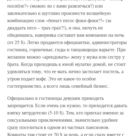
посибле?» (можно ли с вами развлечься?) или
завлекательно и шутливо произнести волшебную
комбинацию слов «беньтэ песос фоки-фоки?!» (за
двадцать песо – трах-трах?!), и она, ничуть не
обидевшись, наверняка составит вам компанию на ночь
(от 25 $). Легко продаются официантки, администраторы
гостиниц, горничные, гиды и танцовщицы варьете. При
желании можно «арендовать» жену у мужа или сестру у
брата. Когда приходишь к юной мулатке домой, не стоит
удивляться тому, что ее мать лично застилает постель, а
утром подает кофе. Это не какое-то особое
гостеприимство, а всего лишь семейный бизнес.
Официально в гостиницы девушек приводить
запрещается. Если очень уж нужно, то приходится давать
взятку метрдотелю (5-10 $). Тем, кто приехал именно за
сексуальными приключениями, значительно удобнее
сразу поселиться в одном из частных пансионов.
Комнаты там стоят от 20 $ за ночь, а если сразу вместе с