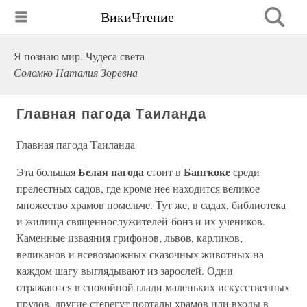
ВикиЧтение
Я познаю мир. Чудеса света
Соломко Наталия Зоревна
Главная пагода Таиланда
Главная пагода Таиланда
Белая пагода
Бангкоке
Эта большая
стоит в
среди
прелестных садов, где кроме нее находится великое
множество храмов помельче. Тут же, в садах, библиотека
и жилища священнослужителей-бонз и их учеников.
Каменные изваяния грифонов, львов, карликов,
великанов и всевозможных сказочных животных на
каждом шагу выглядывают из зарослей. Одни
отражаются в спокойной глади маленьких искусственных
прудов, другие стерегут порталы храмов или входы в