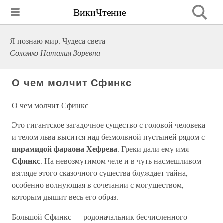
ВикиЧтение
Я познаю мир. Чудеса света
Соломко Наталия Зоревна
О чем молчит Сфинкс
О чем молчит Сфинкс
Это гигантское загадочное существо с головой человека
и телом льва высится над безмолвной пустыней рядом с
пирамидой фараона Хефрена
. Греки дали ему имя
Сфинкс
. На невозмутимом челе и в чуть насмешливом
взгляде этого сказочного существа блуждает тайна,
особенно волнующая в сочетании с могуществом,
которым дышит весь его образ.
Большой Сфинкс — родоначальник бесчисленного