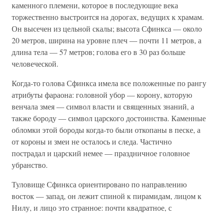
каменного племени, которое в последующие века
торжественно выстроится на дорогах, ведущих к храмам.
Он высечен из цельной скалы; высота Сфинкса — около
20 метров, ширина на уровне плеч — почти 11 метров, а
длина тела — 57 метров; голова его в 30 раз больше
человеческой.
Когда-то голова Сфинкса имела все положенные по рангу
атрибуты фараона: головной убор — корону, которую
венчала змея — символ власти и священных знаний, а
также бороду — символ царского достоинства. Каменные
обломки этой бороды когда-то были откопаны в песке, а
от короны и змеи не осталось и следа. Частично
пострадал и царский немее — праздничное головное
убранство.
Туловище Сфинкса ориентировано по направлению
восток — запад, он лежит спиной к пирамидам, лицом к
Нилу, и лицо это странное: почти квадратное, с