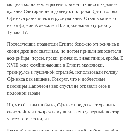
мощная волна землетрясений, закончившихся взрывом
вулкана Санторин неподалеку от острова Крит, голова
Сфинкса развалилась и рухнула вниз. Откапывать его
начал фараон Аменхотеп II, а продолжил эту работу
Тутмос IV.
Последующие правители Египта бережно относились к
своим древним святыням, но потом пришли завоеватели:
ассирийцы, персы, греки, римляне, византийцы, арабы. В
XVIII веке хозяйничающие в Египте мамелюки,
тренируясь в пушечной стрельбе, использовали голову
Сфинкса как мишень. Говорят, что и доблестные
канониры Наполеона век спустя не отказали себе в
подобной забаве.
Но, что бы там ни было, Сфинкс продолжает хранить
свою тайну и по-прежнему вызывает суеверный восторг
у всех, кто его видит.
Русский путешественник Андреевский, побывавший в