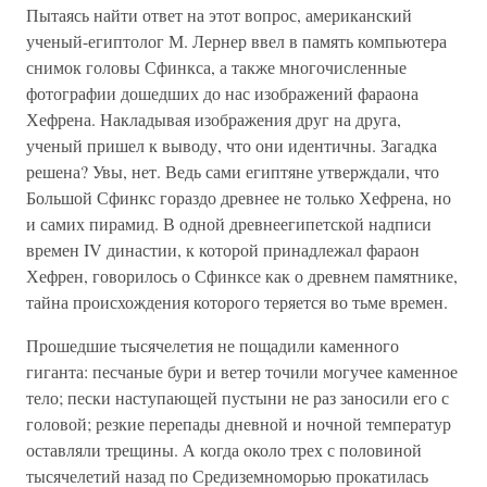
Пытаясь найти ответ на этот вопрос, американский
ученый-египтолог М. Лернер ввел в память компьютера
снимок головы Сфинкса, а также многочисленные
фотографии дошедших до нас изображений фараона
Хефрена. Накладывая изображения друг на друга,
ученый пришел к выводу, что они идентичны. Загадка
решена? Увы, нет. Ведь сами египтяне утверждали, что
Большой Сфинкс гораздо древнее не только Хефрена, но
и самих пирамид. В одной древнеегипетской надписи
времен IV династии, к которой принадлежал фараон
Хефрен, говорилось о Сфинксе как о древнем памятнике,
тайна происхождения которого теряется во тьме времен.
Прошедшие тысячелетия не пощадили каменного
гиганта: песчаные бури и ветер точили могучее каменное
тело; пески наступающей пустыни не раз заносили его с
головой; резкие перепады дневной и ночной температур
оставляли трещины. А когда около трех с половиной
тысячелетий назад по Средиземноморью прокатилась