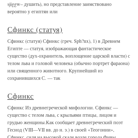
sjiggw– душить), но представление заимствовано
вероятно у египтян или
Сфинкс (статуя)
Сфинкс (статуя) Сфинкс (греч. Sph?nx), 1) в Древнем
Египте — статуя, изображающая фантастическое
существо (дух-охранитель, воплощение царской власти) с
телом льва и головой человека (обычно портрет фараона)
или священного животного. Крупнейший из
сохранившихся С. — так
Сфинкс
Сфинкс Из древнегреческой мифологии. Сфинкс —
существо с телом льва, с крыльями птицы, лицом и
грудью женщины.Как сообщает древнегреческий поэт
Гесиод (VIII—VII вв. до н. э.) в своей «Теогонии»,
Сфинкс, сидя на высокой скале возле города Фивы.