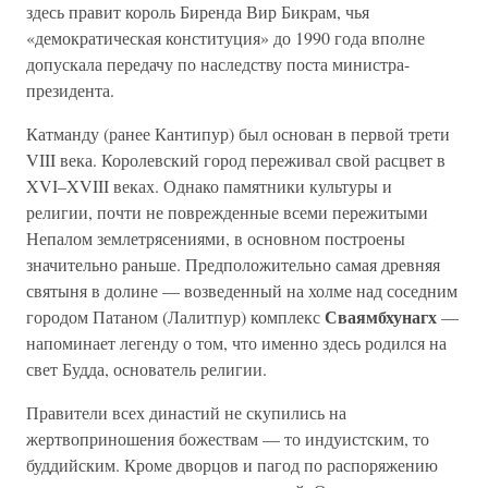
здесь правит король Биренда Вир Бикрам, чья
«демократическая конституция» до 1990 года вполне
допускала передачу по наследству поста министра-
президента.
Катманду (ранее Кантипур) был основан в первой трети
VIII века. Королевский город переживал свой расцвет в
XVI–XVIII веках. Однако памятники культуры и
религии, почти не поврежденные всеми пережитыми
Непалом землетрясениями, в основном построены
значительно раньше. Предположительно самая древняя
святыня в долине — возведенный на холме над соседним
Сваямбхунагх
городом Патаном (Лалитпур) комплекс
—
напоминает легенду о том, что именно здесь родился на
свет Будда, основатель религии.
Правители всех династий не скупились на
жертвоприношения божествам — то индуистским, то
буддийским. Кроме дворцов и пагод по распоряжению