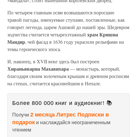
«мандала», стоит нынешний королевский дворец.
По четырем главным осям возвышаются поросшие
травой пагоды, именуемые ступами, поставленные, как
говорит легенда, царем Ашокой до нашей эры. Шедевром
храм Кришна
зодчества считается четырехэтажный
Мандир
, чей фасад в 1636 году украсили рельефами на
темы героического эпоса.
И, наконец, в XVII веке здесь был построен
Хираньяварна Махавихара
— монастырь, который,
благодаря своим золоченым крышам и древним росписям
на стенах, считается красивейшим в Непале.
Более 800 000 книг и аудиокниг! 📚
2 месяца Литрес Подписки в
Получи
подарок
и наслаждайся неограниченным
чтением