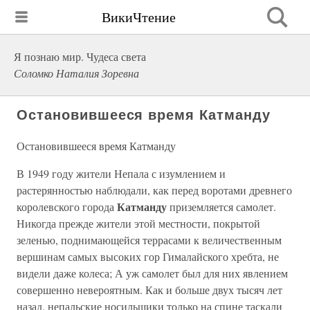
ВикиЧтение
Я познаю мир. Чудеса света
Соломко Наталия Зоревна
Остановившееся время Катманду
Остановившееся время Катманду
В 1949 году жители Непала с изумлением и
растерянностью наблюдали, как перед воротами древнего
Катманду
королевского города
приземляется самолет.
Никогда прежде жители этой местности, покрытой
зеленью, поднимающейся террасами к величественным
вершинам самых высоких гор Гималайского хребта, не
видели даже колеса; А уж самолет был для них явлением
совершенно невероятным. Как и больше двух тысяч лет
назад, непальские носильщики только на спине таскали