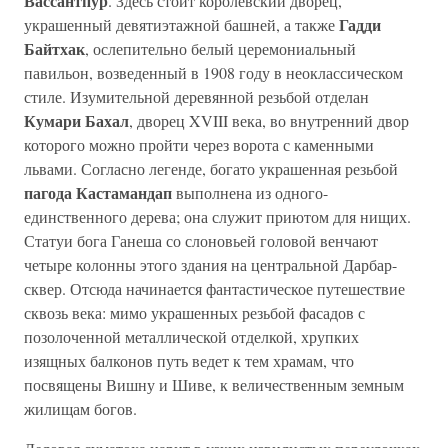
Вассантпур
. Здесь стоит королевский дворец,
Гадди
украшенный девятиэтажной башней, а также
Байтхак
, ослепительно белый церемониальный
павильон, возведенный в 1908 году в неоклассическом
стиле. Изумительной деревянной резьбой отделан
Кумари Бахал
, дворец XVIII века, во внутренний двор
которого можно пройти через ворота с каменными
львами. Согласно легенде, богато украшенная резьбой
пагода Кастамандап
выполнена из одного-
единственного дерева; она служит приютом для нищих.
Статуи бога Ганеша со слоновьей головой венчают
четыре колонны этого здания на центральной Дарбар-
сквер. Отсюда начинается фантастическое путешествие
сквозь века: мимо украшенных резьбой фасадов с
позолоченной металлической отделкой, хрупких
изящных балконов путь ведет к тем храмам, что
посвящены Вишну и Шиве, к величественным земным
жилищам богов.