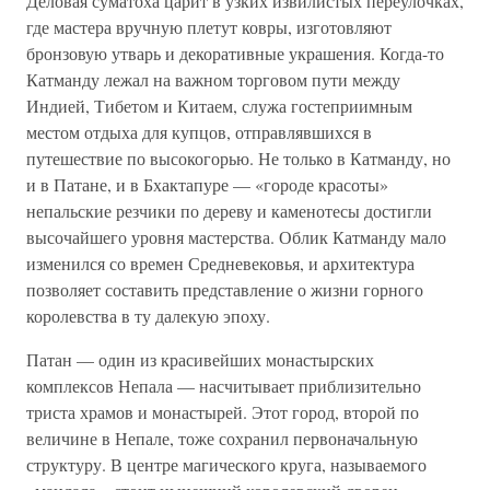
Деловая суматоха царит в узких извилистых переулочках,
где мастера вручную плетут ковры, изготовляют
бронзовую утварь и декоративные украшения. Когда-то
Катманду лежал на важном торговом пути между
Индией, Тибетом и Китаем, служа гостеприимным
местом отдыха для купцов, отправлявшихся в
путешествие по высокогорью. Не только в Катманду, но
и в Патане, и в Бхактапуре — «городе красоты»
непальские резчики по дереву и каменотесы достигли
высочайшего уровня мастерства. Облик Катманду мало
изменился со времен Средневековья, и архитектура
позволяет составить представление о жизни горного
королевства в ту далекую эпоху.
Патан — один из красивейших монастырских
комплексов Непала — насчитывает приблизительно
триста храмов и монастырей. Этот город, второй по
величине в Непале, тоже сохранил первоначальную
структуру. В центре магического круга, называемого