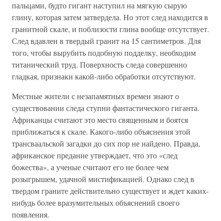
пальцами, будто гигант наступил на мягкую сырую
глину, которая затем затвердела. Но этот след находится в
гранитной скале, и поблизости глина вообще отсутствует.
След вдавлен в твердый гранит на 15 сантиметров. Для
того, чтобы вырубить подобную подделку, необходим
титанический труд. Поверхность следа совершенно
гладкая, признаки какой-либо обработки отсутствуют.
Местные жители с незапамятных времен знают о
существовании следа ступни фантастического гиганта.
Африканцы считают это место священным и боятся
приближаться к скале. Какого-либо объяснения этой
трансваальской загадки до сих пор не найдено. Правда,
африканское предание утверждает, что это «след
божества», а ученые считают его не более чем
розыгрышем, удачной мистификацией. Однако след в
твердом граните действительно существует и ждет каких-
нибудь более вразумительных объяснений своего
появления.