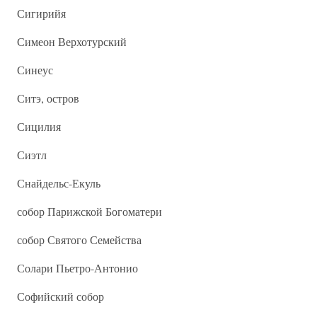
Сигирийя
Симеон Верхотурский
Синеус
Ситэ, остров
Сицилия
Сиэтл
Снайдельс-Екуль
собор Парижской Богоматери
собор Святого Семейства
Солари Пьетро-Антонио
Софийский собор