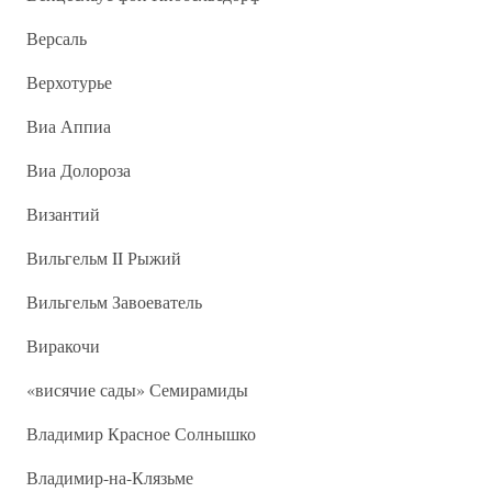
Версаль
Верхотурье
Виа Аппиа
Виа Долороза
Византий
Вильгельм II Рыжий
Вильгельм Завоеватель
Виракочи
«висячие сады» Семирамиды
Владимир Красное Солнышко
Владимир-на-Клязьме