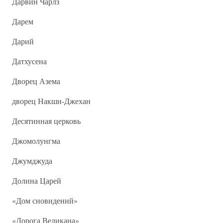
Дарвин Чарлз
Дарем
Дарий
Датхусена
Дворец Азема
дворец Накши-Джехан
Десятинная церковь
Джомолунгма
Джумджуда
Долина Царей
«Дом сновидений»
«Дорога Великана»