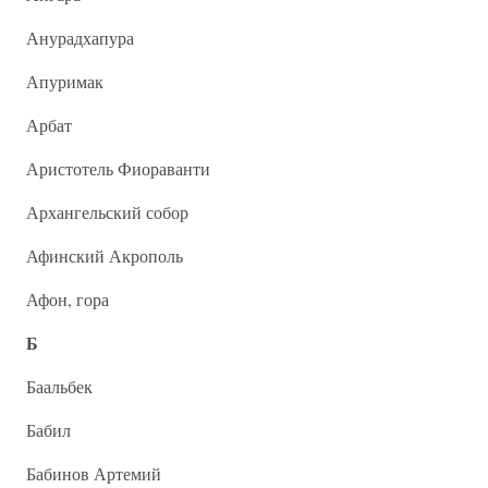
Анурадхапура
Апуримак
Арбат
Аристотель Фиораванти
Архангельский собор
Афинский Акрополь
Афон, гора
Б
Баальбек
Бабил
Бабинов Артемий