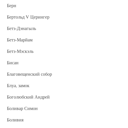
Берн
Бертольд V Церингер
Бетэ-Дэнагыль
Бетэ-Марйам
Бетэ-Мэскэль
Бисан
Благовещенский собор
Блуа, замок
Боголюбский Андрей
Боливар Симон
Боливия