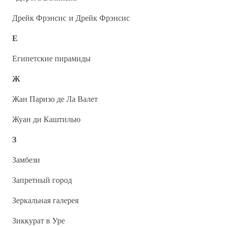
Дрейк Фрэнсис и Дрейк Фрэнсис
Е
Египетские пирамиды
Ж
Жан Паризо де Ла Валет
Жуан ди Каштилью
З
Замбези
Запретный город
Зеркальная галерея
Зиккурат в Уре