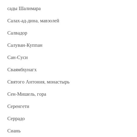
сады Шалимара
Салах-ад-дина, мавзолей
Салвадор
Салуван-Куппан
Сан-Суси
Сваямбхунагх
Святого Антония, монастырь
Сен-Мишель, гора
Серенгети
Серрадо
Сиань