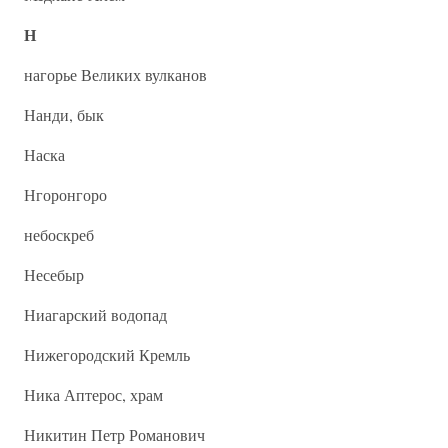
Н
нагорье Великих вулканов
Нанди, бык
Наска
Нгоронгоро
небоскреб
Несебыр
Ниагарский водопад
Нижегородский Кремль
Ника Аптерос, храм
Никитин Петр Романович