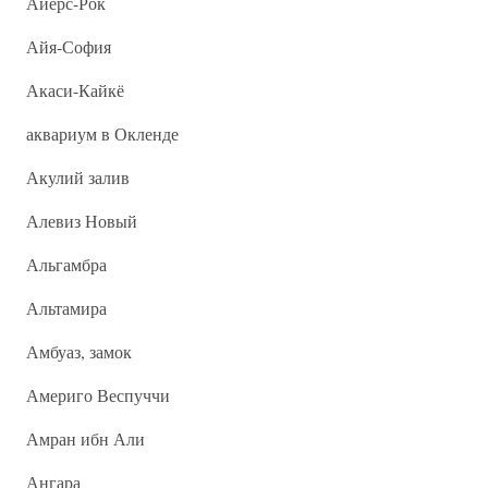
Айерс-Рок
Айя-София
Акаси-Кайкё
аквариум в Окленде
Акулий залив
Алевиз Новый
Альгамбра
Альтамира
Амбуаз, замок
Америго Веспуччи
Амран ибн Али
Ангара