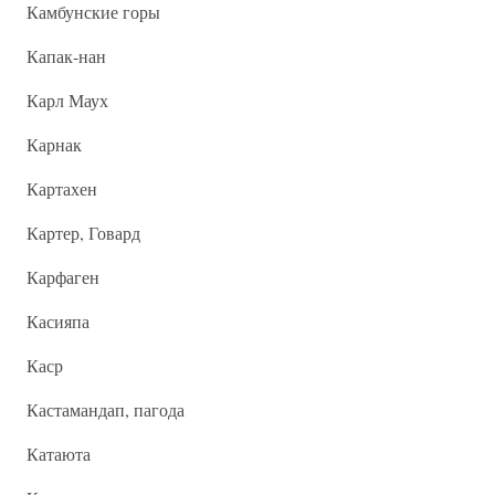
Камбунские горы
Капак-нан
Карл Маух
Карнак
Картахен
Картер, Говард
Карфаген
Касияпа
Каср
Кастамандап, пагода
Катаюта