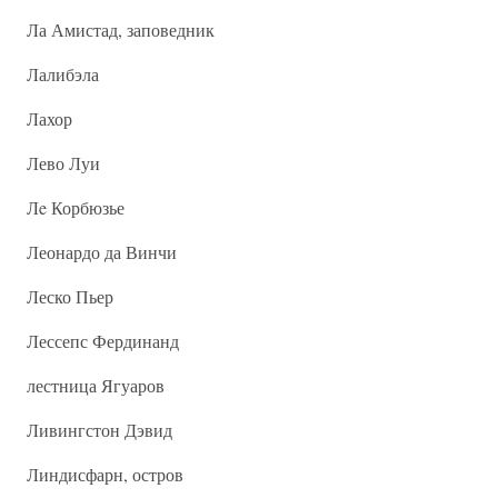
Ла Амистад, заповедник
Лалибэла
Лахор
Лево Луи
Лe Корбюзье
Леонардо да Винчи
Леско Пьер
Лессепс Фердинанд
лестница Ягуаров
Ливингстон Дэвид
Линдисфарн, остров