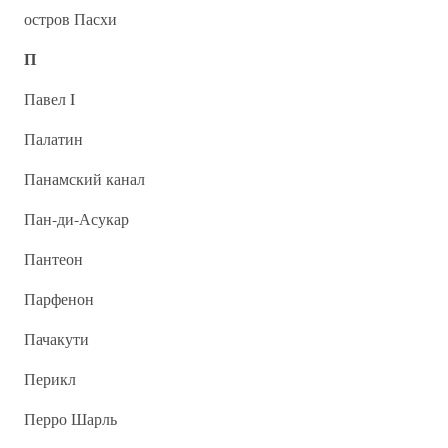
остров Пасхи
П
Павел I
Палатин
Панамский канал
Пан-ди-Асукар
Пантеон
Парфенон
Пачакути
Перикл
Перро Шарль