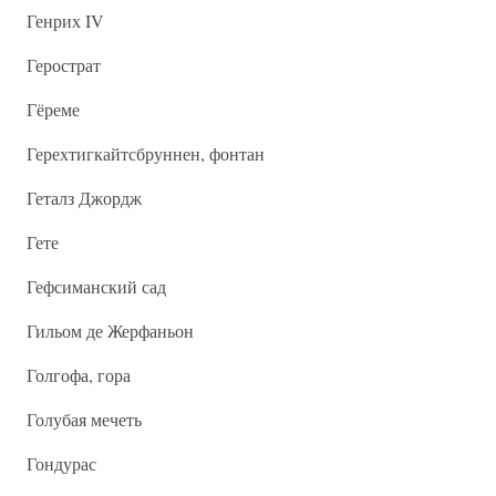
Генрих IV
Герострат
Гёреме
Герехтигкайтсбруннен, фонтан
Геталз Джордж
Гете
Гефсиманский сад
Гильом де Жерфаньон
Голгофа, гора
Голубая мечеть
Гондурас