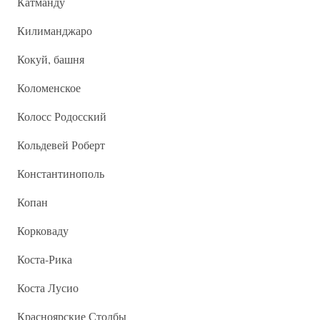
Катманду
Килиманджаро
Кокуй, башня
Коломенское
Колосс Родосский
Кольдевей Роберт
Константинополь
Копан
Корковаду
Коста-Рика
Коста Лусио
Красноярские Столбы