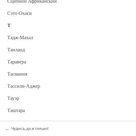
Сципион Африканский
Сэто-Охаси
Т
Тадж-Махал
Таиланд
Таравера
Тасмания
Тассили-Аджер
Тауэр
Таштара
Темза
←
Чудеса, да и только!
Термы Каракаллы