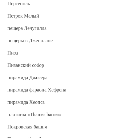
Персеполь
Петрок Малый
пещера Лечугилла
пещеры в Дженолане
Пиза
Пизанский собор
пирамида Джосера
пирамида фараона Хефрена
пирамида Хеопса
плотины «Thames barrier»
Покровская башня