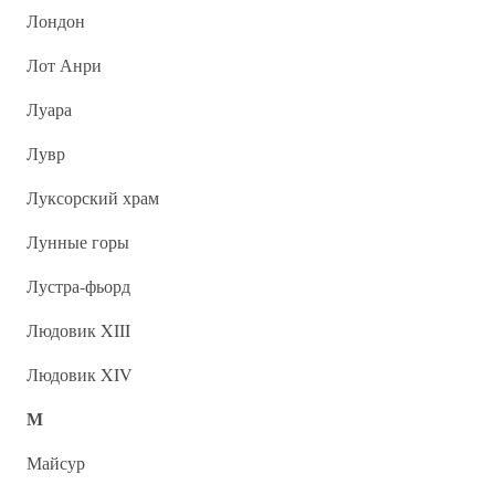
Лондон
Лот Анри
Луара
Лувр
Луксорский храм
Лунные горы
Лустра-фьорд
Людовик XIII
Людовик XIV
М
Майсур