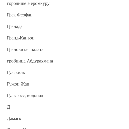
городище Неромкуру
Грек Феофан
Гранада
Гранд-Каньон
Грановитая палата
гробница Абдурахмана
Гуаякиль
Гужон Жан
Гульфосс, водопад
Д
Дамаск