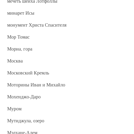
мечеть шейха Лотфоллы
минарет Исы
монумент Христа Спасителя
Мор Томас
Мориа, гора
Москва
Московский Кремль
Моторины Иван и Михайло
Мохенджо-Даро
Муром
Мутиджула, озеро
Мэдхане-Алем