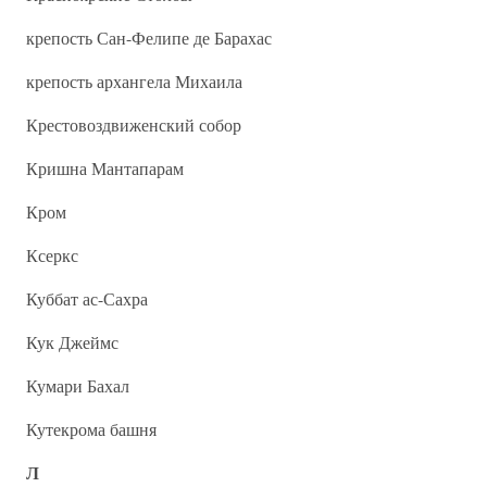
крепость Сан-Фелипе де Барахас
крепость архангела Михаила
Крестовоздвиженский собор
Кришна Мантапарам
Кром
Ксеркс
Куббат ас-Сахра
Кук Джеймс
Кумари Бахал
Кутекрома башня
Л