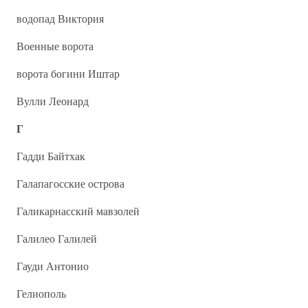
водопад Виктория
Военные ворота
ворота богини Иштар
Вулли Леонард
Г
Гадди Байтхак
Галапагосские острова
Галикарнасский мавзолей
Галилео Галилей
Гауди Антонио
Гелиополь