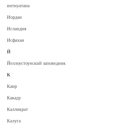
интиуатана
Иордан
Исландия
Исфахан
Й
Йеллоустоунский заповедник
К
Каир
Какаду
Калликрат
Калуга