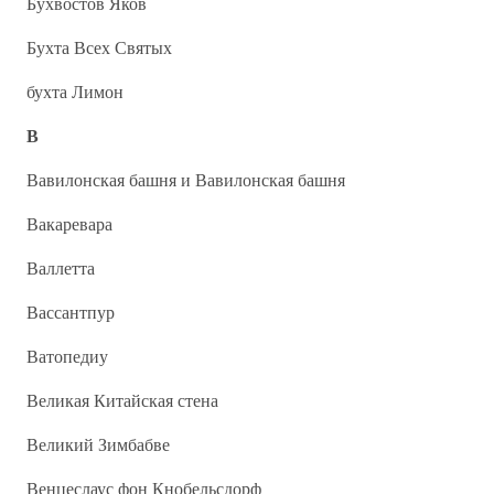
Бухвостов Яков
Бухта Всех Святых
бухта Лимон
В
Вавилонская башня и Вавилонская башня
Вакаревара
Валлетта
Вассантпур
Ватопедиу
Великая Китайская стена
Великий Зимбабве
Венцеслаус фон Кнобельсдорф