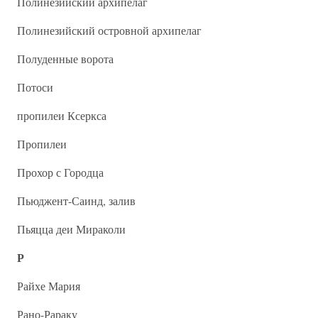
Полинезийский архипелаг
Полинезийский островной архипелаг
Полуденные ворота
Потоси
пропилеи Ксеркса
Пропилеи
Прохор с Городца
Пьюджент-Саинд, залив
Пьяцца деи Мираколи
Р
Райхе Мария
Рано-Рараку