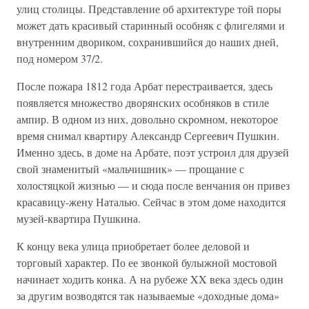
улиц столицы. Представление об архитектуре той поры
может дать красивый старинный особняк с флигелями и
внутренним двориком, сохранившийся до наших дней,
под номером 37/2.
После пожара 1812 года Арбат перестраивается, здесь
появляется множество дворянских особняков в стиле
ампир. В одном из них, довольно скромном, некоторое
время снимал квартиру Александр Сергеевич Пушкин.
Именно здесь, в доме на Арбате, поэт устроил для друзей
свой знаменитый «мальчишник» — прощание с
холостяцкой жизнью — и сюда после венчания он привез
красавицу-жену Наталью. Сейчас в этом доме находится
музей-квартира Пушкина.
К концу века улица приобретает более деловой и
торговый характер. По ее звонкой булыжной мостовой
начинает ходить конка. А на рубеже XX века здесь один
за другим возводятся так называемые «доходные дома»