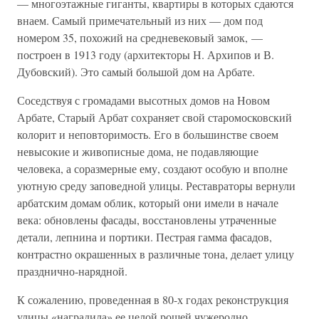
— многоэтажные гиганты, квартиры в которых сдаются
внаем. Самый примечательный из них — дом под
номером 35, похожий на средневековый замок, —
построен в 1913 году (архитекторы Н. Архипов и В.
Дубовский). Это самый большой дом на Арбате.
Соседствуя с громадами высотных домов на Новом
Арбате, Старый Арбат сохраняет свой старомосковский
колорит и неповторимость. Его в большинстве своем
невысокие и живописные дома, не подавляющие
человека, а соразмерные ему, создают особую и вполне
уютную среду заповедной улицы. Реставраторы вернули
арбатским домам облик, который они имели в начале
века: обновлены фасады, восстановлены утраченные
детали, лепнина и портики. Пестрая гамма фасадов,
контрастно окрашенных в различные тона, делает улицу
празднично-нарядной.
К сожалению, проведенная в 80-х годах реконструкция
улицы «наградила» ее целой рощей чужеродно