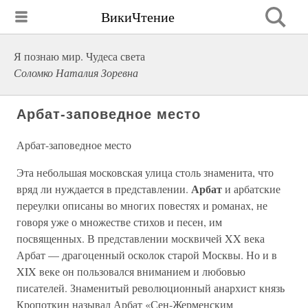
ВикиЧтение
Я познаю мир. Чудеса света
Соломко Наталия Зоревна
Арбат-заповедное место
Арбат-заповедное место
Эта небольшая московская улица столь знаменита, что
Арбат
вряд ли нуждается в представлении.
и арбатские
переулки описаны во многих повестях и романах, не
говоря уже о множестве стихов и песен, им
посвященных. В представлении москвичей XX века
Арбат — драгоценный осколок старой Москвы. Но и в
XIX веке он пользовался вниманием и любовью
писателей. Знаменитый революционный анархист князь
Кропоткин называл Арбат «Сен-Жерменским