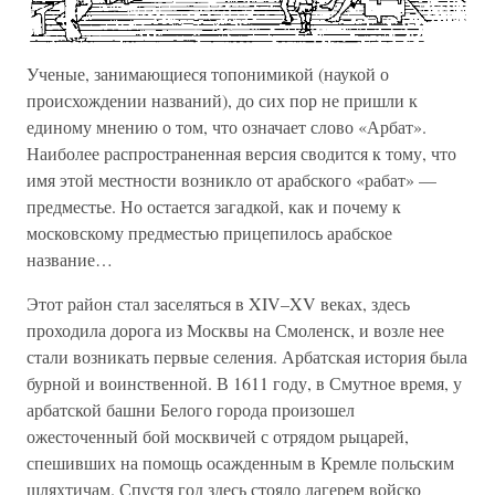
Ученые, занимающиеся топонимикой (наукой о
происхождении названий), до сих пор не пришли к
единому мнению о том, что означает слово «Арбат».
Наиболее распространенная версия сводится к тому, что
имя этой местности возникло от арабского «рабат» —
предместье. Но остается загадкой, как и почему к
московскому предместью прицепилось арабское
название…
Этот район стал заселяться в XIV–XV веках, здесь
проходила дорога из Москвы на Смоленск, и возле нее
стали возникать первые селения. Арбатская история была
бурной и воинственной. В 1611 году, в Смутное время, у
арбатской башни Белого города произошел
ожесточенный бой москвичей с отрядом рыцарей,
спешивших на помощь осажденным в Кремле польским
шляхтичам. Спустя год здесь стояло лагерем войско