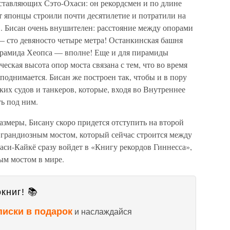
оставляющих Сэто-Охаси: он рекордсмен и по длине
ст японцы строили почти десятилетие и потратили на
в. Бисан очень внушителен: расстояние между опорами
— сто девяносто четыре метра! Останкинская башня
пирамида Хеопса — вполне! Еще и для пирамиды
еская высота опор моста связана с тем, что во время
поднимается. Бисан же построен так, чтобы и в пору
ких судов и танкеров, которые, входя во Внутреннее
ь под ним.
азмеры, Бисану скоро придется отступить на второй
грандиозным мостом, который сейчас строится между
си-Кайкё сразу войдет в «Книгу рекордов Гиннесса»,
ым мостом в мире.
книг! 📚
писки в подарок
и наслаждайся