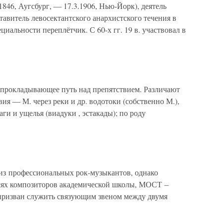
1846, Аугсбург, — 17.3.1906, Нью-Йорк), деятель
тавитель левосектантского анархистского течения в
иальности переплётчик. С 60-х гг. 19 в. участвовал в
 прокладывающее путь над препятствием. Различают
ия — М. через реки и др. водотоки (собственно М.),
аги и ущелья (виадуки , эстакады); по роду
из профессиональных рок-музыкантов, однако
сях композиторов академической школы, МОСТ –
л призван служить связующим звеном между двумя