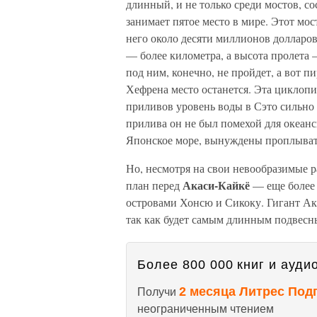
длинный, и не только среди мостов, с
занимает пятое место в мире. Этот мо
него около десяти миллионов долларо
— более километра, а высота пролета 
под ним, конечно, не пройдет, а вот 
Хефрена место останется. Эта циклопич
приливов уровень воды в Сэто сильно 
прилива он не был помехой для океанс
Японское море, вынуждены проплыват
Но, несмотря на свои невообразимые р
Акаси-Кайкё
план перед
— еще более 
островами Хонсю и Сикоку. Гигант Ака
так как будет самым длинным подвесн
Более 800 000 книг и аудио
2 месяца Литрес Под
Получи
неограниченным чтением