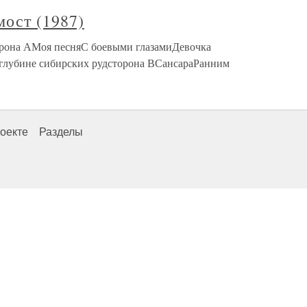
мост (1987)
орона АМоя песняС боевыми глазамиДевочка
глубине сибирских рудсторона ВСансараРанним
оекте
Разделы