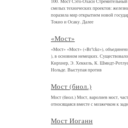
100. Мост Сэто-Охаси Стремительный 
смелых технических проектов: железны
поразила мир открытием новой госуд
Токио и Осаку. Далее
«Мост»
«Мост» «Мост» («Br?cke»), объединен
), в основном немецких. Существовало
Кирхнер, Э. Хеккель, К. Шмидт-Ротлу
Нольде. Выступая против
Мост (биол.)
Мост (биол.) Мост, варолиев мост, ча
относящаяся вместе с мозжечком к зад
Мост Иоганн