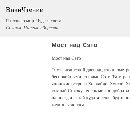
ВикиЧтение
Я познаю мир. Чудеса света
Соломко Наталия Зоревна
Мост над Сэто
Мост над Сэто
Этот гигантский двенадцатикилометр
беспокойными волнами Сэто (Внутренн
японские острова Хоккайдо, Хонсю, Хо
южный Сикоку теперь можно добраться 
на поезд и езжай куда хочешь, будто по
железная дорога.