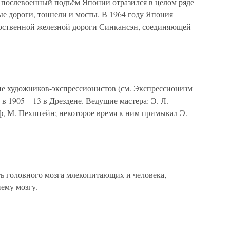
послевоенный подъём Японии отразился в целом ряде
е дороги, тоннели и мосты. В 1964 году Япония
арственной железной дороги Синкансэн, соединяющей
ие художников-экспрессионистов (см. Экспрессионизм
 в 1905—13 в Дрездене. Ведущие мастера: Э. Л.
ф, М. Пехштейн; некоторое время к ним примыкал Э.
сть головного мозга млекопитающих и человека,
нему мозгу.