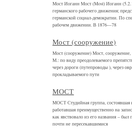
Мост Иоганн Мост (Most) Иоганн (5.2.
германского рабочего движения; предс
германской социал-демократии. По спец
рабочем движении. В 1876—78
Мост (сооружение)
Мост (сооружение) Мост, сооружение,
М.: по виду преодолеваемого препятств
через дороги (путепроводы ), через овр
прокладываемого пути
МОСТ
МОСТ Студийная группа, состоявшая 
работавшая преимущественно на запи
как явствовало из его названия – бы
почти не пересекавшимися