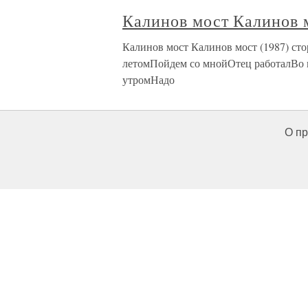
Калинов мост Калинов 
Калинов мост Калинов мост (1987) ст
летомПойдем со мнойОтец работалВо 
утромНадо
О пр