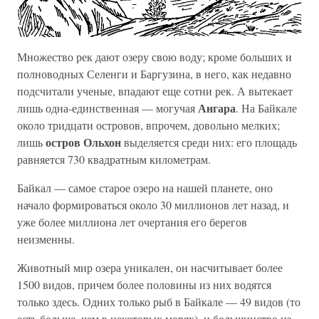
Множество рек дают озеру свою воду; кроме больших и
полноводных Селенги и Баргузина, в него, как недавно
подсчитали ученые, впадают еще сотни рек. А вытекает
Ангара
лишь одна-единственная — могучая
. На Байкале
около тридцати островов, впрочем, довольно мелких;
остров Ольхон
лишь
выделяется среди них: его площадь
равняется 730 квадратным километрам.
Байкал — самое старое озеро на нашей планете, оно
начало формироваться около 30 миллионов лет назад, и
уже более миллиона лет очертания его берегов
неизменны.
Животный мир озера уникален, он насчитывает более
1500 видов, причем более половины из них водятся
только здесь. Одних только рыб в Байкале — 49 видов (то
есть больше, чем в некоторых морях), и большинство из