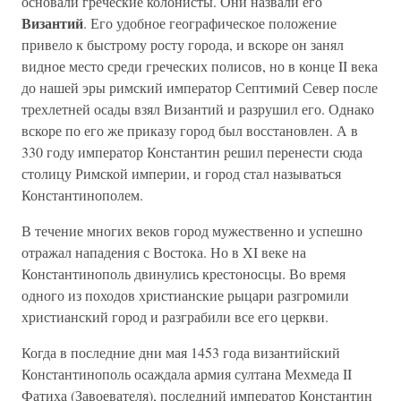
основали греческие колонисты. Они назвали его
Византий
. Его удобное географическое положение
привело к быстрому росту города, и вскоре он занял
видное место среди греческих полисов, но в конце II века
до нашей эры римский император Септимий Север после
трехлетней осады взял Византий и разрушил его. Однако
вскоре по его же приказу город был восстановлен. А в
330 году император Константин решил перенести сюда
столицу Римской империи, и город стал называться
Константинополем.
В течение многих веков город мужественно и успешно
отражал нападения с Востока. Но в XI веке на
Константинополь двинулись крестоносцы. Во время
одного из походов христианские рыцари разгромили
христианский город и разграбили все его церкви.
Когда в последние дни мая 1453 года византийский
Константинополь осаждала армия султана Мехмеда II
Фатиха (Завоевателя), последний император Константин