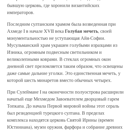
бывшую церковь, где хоронили византийских
императоров.
Последним султанским храмом была возведенная при
Голубая мечеть
Ахмеде I в начале XVII века
, своей
монументальностью не уступающая Айя-Софии.
Мусульманский храм украшен голубыми изразцами из
Изника, огромным подвесным светильником и
великолепными коврами. В стеклах огромных окон
дневной свет преломляется таким образом, что освещены
даже самые дальние уголки. Это единственная мечеть, у
которой шесть минаретов вместо обычных четырех.
При Сулеймане I на оконечности полуострова расширили
начатый еще Мехмедом Завоевателем дворцовый гарем
Топкапа. До начала Первой мировой войны этот сераль
был резиденцией турецкого султана. В пределах
комплекса находятся церковь Святой Ирины (времен
Юстиниана), музеи оружия, фарфора и собрание древних