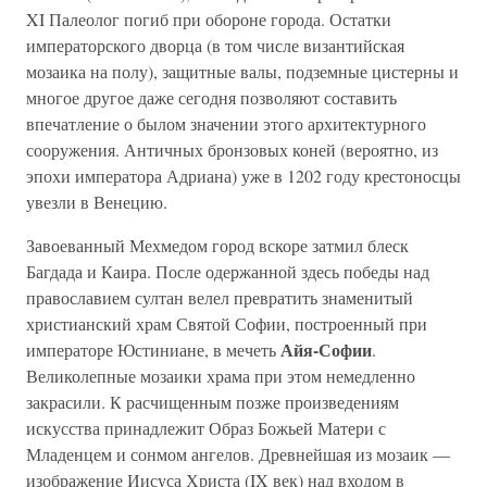
XI Палеолог погиб при обороне города. Остатки
императорского дворца (в том числе византийская
мозаика на полу), защитные валы, подземные цистерны и
многое другое даже сегодня позволяют составить
впечатление о былом значении этого архитектурного
сооружения. Античных бронзовых коней (вероятно, из
эпохи императора Адриана) уже в 1202 году крестоносцы
увезли в Венецию.
Завоеванный Мехмедом город вскоре затмил блеск
Багдада и Каира. После одержанной здесь победы над
православием султан велел превратить знаменитый
христианский храм Святой Софии, построенный при
Айя-Софии
императоре Юстиниане, в мечеть
.
Великолепные мозаики храма при этом немедленно
закрасили. К расчищенным позже произведениям
искусства принадлежит Образ Божьей Матери с
Младенцем и сонмом ангелов. Древнейшая из мозаик —
изображение Иисуса Христа (IX век) над входом в