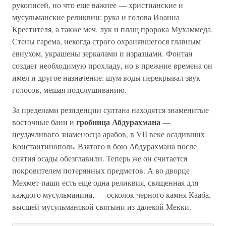
рукописей, но что еще важнее — христианские и
мусульманские реликвии: рука и голова Иоанна
Крестителя, а также меч, лук и плащ пророка Мухаммеда.
Стены гарема, некогда строго охранявшегося главным
евнухом, украшены зеркалами и изразцами. Фонтан
создает необходимую прохладу, но в прежние времена он
имел и другое назначение: шум воды перекрывал звук
голосов, мешая подслушиванию.
За пределами резиденции султана находятся знаменитые
гробница Абдурахмана
восточные бани и
—
неудачливого знаменосца арабов, в VII веке осадивших
Константинополь. Взятого в бою Абдурахмана после
снятия осады обезглавили. Теперь же он считается
покровителем потерянных предметов. А во дворце
Мехмет-паши есть еще одна реликвия, священная для
каждого мусульманина, — осколок черного камня Кааба,
высшей мусульманской святыни из далекой Мекки.