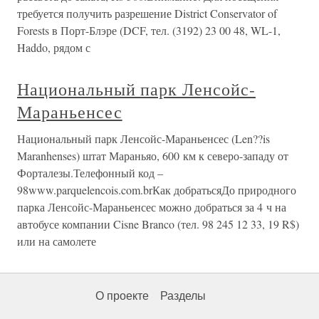
требуется получить разрешение District Conservator of
Forests в Порт-Блэре (DCF, тел. (3192) 23 00 48, WL-1,
Haddo, рядом с
Национальный парк Ленсойс-
Мараньенсес
Национальный парк Ленсойс-Мараньенсес (Len??is
Maranhenses) штат Мараньяо, 600 км к северо-западу от
Форталезы.Телефонный код –
98www.parquelencois.com.brКак добратьсяДо природного
парка Ленсойс-Мараньенсес можно добраться за 4 ч на
автобусе компании Cisne Branco (тел. 98 245 12 33, 19 R$)
или на самолете
О проекте
Разделы