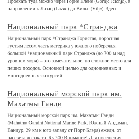
Проехать туда можно через Горне Елене (Gornje Jelenje), в
направлении к Лазац (Lazac) до Вилье (Vilje). Здесь
Национальный парк *Странджа
Национальный парк *Странджа Гористая, поросшая
густым лесом часть материка у южного побережья,
большой *национальный парк Странджа (до 700 м над
уровнем моря) – это замечательное, но сложное место для
пеших походов. Основной целью для однодневных и
многодневных экскурсий
Национальный морской парк им.
Махатмы Ганди
Национальный морской парк им. Махатмы Ганди
(Mahatma Gandhi National Marine Park, Южный Андаман,
Вандур, 29 км к юго-западу от Порт-Блэра) ежедн. от
рассвета до заката, Rs 500.Внимание! Для посещения