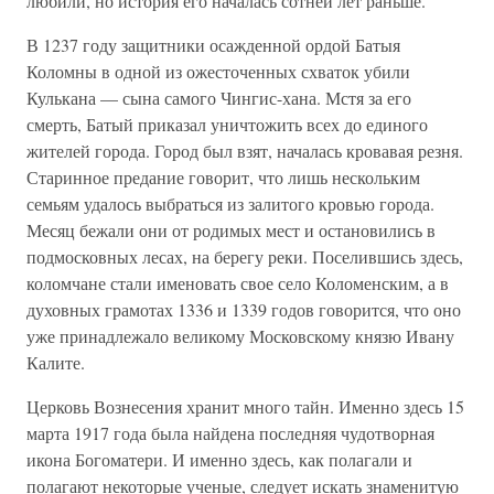
любили, но история его началась сотней лет раньше.
В 1237 году защитники осажденной ордой Батыя
Коломны в одной из ожесточенных схваток убили
Кулькана — сына самого Чингис-хана. Мстя за его
смерть, Батый приказал уничтожить всех до единого
жителей города. Город был взят, началась кровавая резня.
Старинное предание говорит, что лишь нескольким
семьям удалось выбраться из залитого кровью города.
Месяц бежали они от родимых мест и остановились в
подмосковных лесах, на берегу реки. Поселившись здесь,
коломчане стали именовать свое село Коломенским, а в
духовных грамотах 1336 и 1339 годов говорится, что оно
уже принадлежало великому Московскому князю Ивану
Калите.
Церковь Вознесения хранит много тайн. Именно здесь 15
марта 1917 года была найдена последняя чудотворная
икона Богоматери. И именно здесь, как полагали и
полагают некоторые ученые, следует искать знаменитую