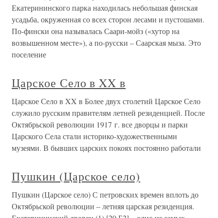
Екатерининского парка находилась небольшая финская
усадьба, окруженная со всех сторон лесами и пустошами.
По-фински она называлась Саари-мойз («хутор на
возвышенном месте»), а по-русски – Саарская мыза. Это
поселение
Царское Село в XX в
Царское Село в XX в Более двух столетий Царское Село
служило русским правителям летней резиденцией. После
Октябрьской революции 1917 г. все дворцы и парки
Царского Села стали историко-художественными
музеями. В бывших царских покоях постоянно работали
Пушкин (Царское село)
Пушкин (Царское село) С петровских времен вплоть до
Октябрьской революции – летняя царская резиденция.
Екатерининский дворец (1) [20 Б2] – одно из самых