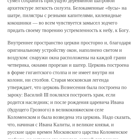
сумел сохранить присущую деревянной шатровой
архитектуре легкость силуэта. Белокаменные «бусы» на
шатре, пилястры с резными капителями, килевидные
кокошники — во всем чувствуется замысел зодчего
придать своему творению устремленность к небу, к Богу.
Внутреннее пространство церкви просторно и, благодаря
оригинальному устройству окон, наполнено светом и
воздухом: снаружи окна расположены на каждой грани
четверика, окнами прорезан и шатер. Церковь построена
в форме гигантского столпа и не имеет внутри ни
колонн, ни столбов. Старая московская легенда
утверждает, что церковь Вознесения была построена по
зароку: Василий III поклялся построить храм, если
родится наследник; и после рождения царевича Ивана
(будущего Грозного) в великокняжеском селе
Коломенском и была возведена эта церковь. Надо сказать,
что, начиная с Ивана Калиты, и великие князья, и
русские цари времен Московского царства Коломенское