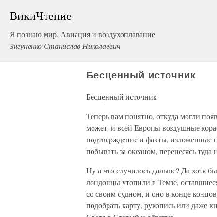
ВикиЧтение
Я познаю мир. Авиация и воздухоплавание
Зигуненко Станислав Николаевич
Бесценный источник
Бесценный источник
Теперь вам понятно, откуда могли поя
может, и всей Европы воздушные кор
подтверждение и факты, изложенные 
побывать за океаном, перенесясь туда 
Ну а что случилось дальше? Да хотя бы
лондонцы утопили в Темзе, оставшиеся
со своим судном, и оно в конце концов
подобрать карту, рукопись или даже к
Света в Старый и обратно.