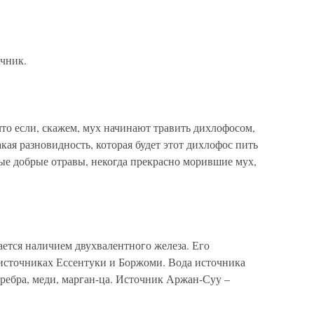
очник.
то если, скажем, мух начинают травить дихлофосом,
кая разновидность, которая будет этот дихлофос пить
ые добрые отравы, некогда прекрасно морившие мух,
тся наличием двухвалентного железа. Его
в источниках Ессентуки и Боржоми. Вода источника
ребра, меди, марган-ца. Источник Аржан-Суу –