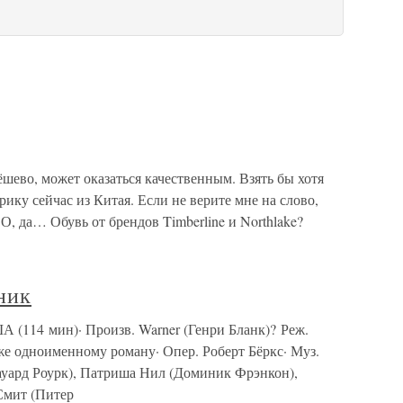
ёшево, может оказаться качественным. Взять бы хотя
ику сейчас из Китая. Если не верите мне на слово,
О, да… Обувь от брендов Timberline и Northlake?
ник
 (114 мин)· Произв. Warner (Генри Бланк)? Реж.
е одноименному роману· Опер. Роберт Бёркс· Муз.
ауард Роурк), Патриша Нил (Доминик Фрэнкон),
Смит (Питер