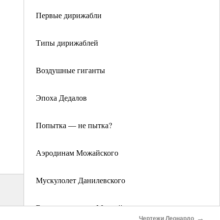
Первые дирижабли
Типы дирижаблей
Воздушные гиганты
Эпоха Дедалов
Попытка — не пытка?
Аэродинам Можайского
Мускулолет Данилевского
Вертолет кустаря Митрейкина
→
Чертежи Леонардо