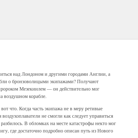
виться над Лондоном и другими городами Англии, а
абли о бронзоволицыми экипажами? Получают
пророком Мезекиилем — он действительно мог
на воздушном корабле.
 вот что. Когда часть экипажа не в меру ретивые
 воздухоплаватели не смогли как следует управиться
 разбилось. В обломках на месте катастрофы некто мог
нигу, где достаточно подробно описан путь из Нового