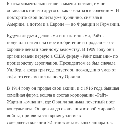
Братья моментально стали знаменитостями, им не
оставалось ничего другого, как сознаться в содеянном. И
повторить свои полеты уже публично, сначала в
Америке, а потом и в Европе — во Франции и Германии.
Будучи людьми деловыми и практичными, Райты
получили патент на свое изобретение и продали его за
хорошие деньги военному ведомству. В 1909 году они
организовали первую в США фирму «Райт компани» по
производству аэропланов. Президентом ее был сначала
Уилбер, а когда три года спустя он неожиданно умер от
тифа, то его сменил на посту Орвилл.
В 1914 году он продал свои акции, и с 1916 года бывшая
семейная фирма вошла в состав корпорации «Райт-
Жартин компани», где Орвилл занимал почетный пост
консультанта. Он дожил до окончания второй мировой
войны, приняв за это время участие в
совершенствовании 32 типов летательных аппаратов.