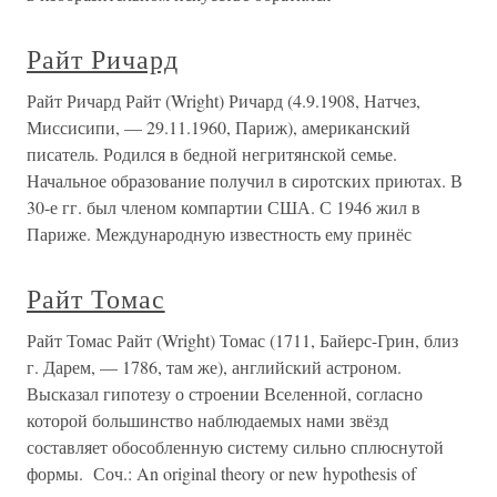
Райт Ричард
Райт Ричард Райт (Wright) Ричард (4.9.1908, Натчез,
Миссисипи, — 29.11.1960, Париж), американский
писатель. Родился в бедной негритянской семье.
Начальное образование получил в сиротских приютах. В
30-е гг. был членом компартии США. С 1946 жил в
Париже. Международную известность ему принёс
Райт Томас
Райт Томас Райт (Wright) Томас (1711, Байерс-Грин, близ
г. Дарем, — 1786, там же), английский астроном.
Высказал гипотезу о строении Вселенной, согласно
которой большинство наблюдаемых нами звёзд
составляет обособленную систему сильно сплюснутой
формы. Соч.: An original theory or new hypothesis of