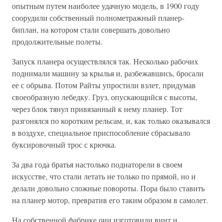
опытным путем наиболее удачную модель, в 1900 году
соорудили собственный полнометражный планер-
биплан, на котором стали совершать довольно
продолжительные полеты.
Запуск планера осуществлялся так. Несколько рабочих
поднимали машину за крылья и, разбежавшись, бросали
ее с обрыва. Потом Райты упростили взлет, придумав
своеобразную лебедку. Груз, опускающийся с высоты,
через блок тянул привязанный к нему планер. Тот
разгонялся по коротким рельсам, и, как только оказывался
в воздухе, специальное приспособление сбрасывало
буксировочный трос с крючка.
За два года братья настолько поднаторели в своем
искусстве, что стали летать не только по прямой, но и
делали довольно сложные повороты. Пора было ставить
на планер мотор, превратив его таким образом в самолет.
На собственной фабрике они изготовили винт и