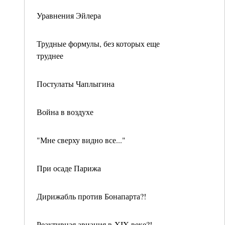
Уравнения Эйлера
Трудные формулы, без которых еще
труднее
Постулаты Чаплыгина
Война в воздухе
"Мне сверху видно все..."
При осаде Парижа
Дирижабль против Бонапарта?!
Реактивная авиация в XIX веке?!