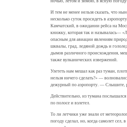
ночью, летом и зимою, в ясную погоду 
И тем не менее нельзя сказать, что ны
несколько суток просидеть в аэропорт
Камчатский, в ожидании рейса на Моск
книжку, которая так и называлась— «Ле
опасным для авиации явлениям природы
шквалы, град, ледяной дождь и гололе
дымов различного происхождения, меш
также вулканических извержений.
Улететь нам мешал как раз туман, пл
нельзя ничего сделать?» — волновали
дежурный по аэропорту. — Слышите, 
Действительно, из тумана послышался
по полосе и взлетел.
То ли летчики уже знали от метеоролог
погоду сделал, но, когда самолет сел,