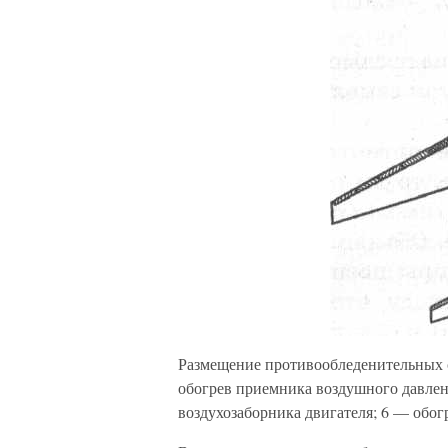
Размещение противообледенительных с
обогрев приемника воздушного давлени
воздухозаборника двигателя; 6 — обог