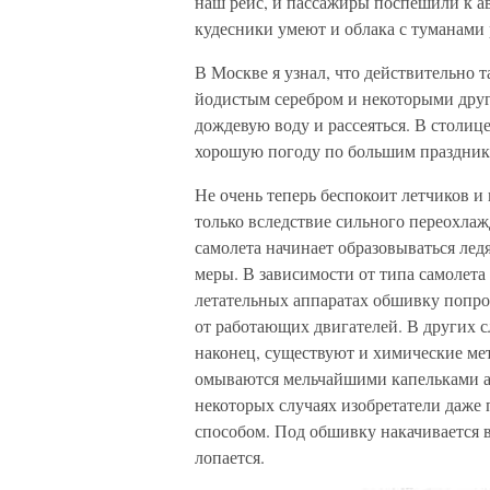
наш рейс, и пассажиры поспешили к ави
кудесники умеют и облака с туманами 
В Москве я узнал, что действительно т
йодистым серебром и некоторыми друг
дождевую воду и рассеяться. В столиц
хорошую погоду по большим праздник
Не очень теперь беспокоит летчиков и
только вследствие сильного переохла
самолета начинает образовываться лед
меры. В зависимости от типа самолет
летательных аппаратах обшивку попрос
от работающих двигателей. В других сл
наконец, существуют и химические мет
омываются мельчайшими капельками а
некоторых случаях изобретатели даже
способом. Под обшивку накачивается во
лопается.