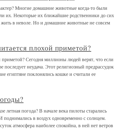
арактер? Многие домашние животные когда-то были
ли их. Некоторые их ближайшие родственники до сих
ят жить в неволе. Но и домашние животные не совсем
читается плохой приметой?
й приметой? Сегодня миллионы людей верят, что если
ре последует неудача. Этот религиозный предрассудок
ние египтяне поклонялись кошке и считали ее
погоды?
ое летная погода? В начале века пилоты старались
. И поднимались в воздух одновременно с солнцем.
суток атмосфера наиболее спокойна, в ней нет ветров