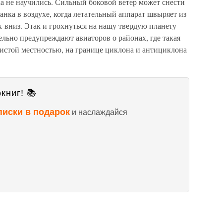
ка не научились. Сильный боковой ветер может снести
анка в воздухе, когда летательный аппарат швыряет из
х-вниз. Этак и грохнуться на нашу твердую планету
ельно предупреждают авиаторов о районах, где такая
ристой местностью, на границе циклона и антициклона
книг! 📚
писки в подарок
и наслаждайся