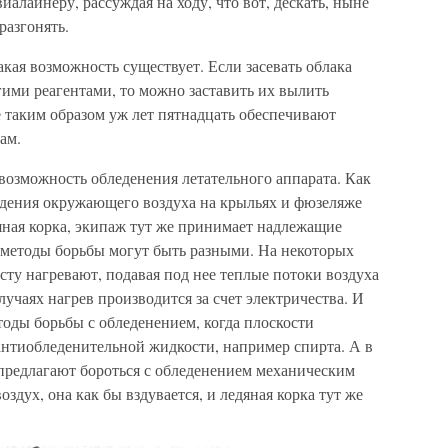
алайнеру, рассуждая на ходу, что вот, дескать, ныне
разгонять.
акая возможность существует. Если засевать облака
ими реагентами, то можно заставить их вылить
е таким образом уж лет пятнадцать обеспечивают
ам.
 возможность обледенения летательного аппарата. Как
ждения окружающего воздуха на крыльях и фюзеляже
яная корка, экипаж тут же принимает надлежащие
а методы борьбы могут быть разными. На некоторых
ту нагревают, подавая под нее теплые потоки воздуха
учаях нагрев производится за счет электричества. И
оды борьбы с обледенением, когда плоскости
нтиобледенительной жидкости, например спирта. А в
 предлагают бороться с обледенением механическим
здух, она как бы вздувается, и ледяная корка тут же