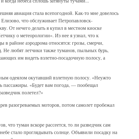
и когда небеса сплошь затянуты тучами...
нешняя авиация стала всепогодной. Как-то мне довелось
у Елизово, что обслуживает Петропавловск-
ву. От нечего делать я купил в местном киоске
тчику о метеорологии». Из нее я узнал, что к
 в районе аэродрома относятся: грозы, смерчи,
д. Не любят летчики также туманов, пыльных бурь,
ающих им видеть взлетно-посадочную полосу, а
отным одеялом окутавший взлетную полосу. «Неужто
сь пассажиры. «Будет вам погода, — пообещал
разведчик полетел?»
 рев разогреваемых моторов, потом самолет пробежал
ов, что туман вскоре рассеется, то ли разведчик сам
 в небе стало проглядывать солнце. Объявили посадку на