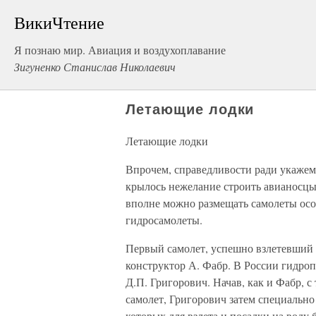
ВикиЧтение
Я познаю мир. Авиация и воздухоплавание
Зигуненко Станислав Николаевич
Летающие лодки
Летающие лодки
Впрочем, справедливости ради укажем,
крылось нежелание строить авианосцы.
вполне можно размещать самолеты осо
гидросамолеты.
Первый самолет, успешно взлетевший 
конструктор А. Фабр. В России гидроп
Д.П. Григорович. Начав, как и Фабр, 
самолет, Григорович затем специально
которых для взлета и посадки на воду