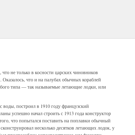
 что не только в косности царских чиновников
 Оказалось, что и на палубах обычных кораблей
бого типа — так называемые летающие лодки, или
с воды, построил в 1910 году французский
ланы успешно начал строить с 1913 года конструктор
с того, что попытался поставить на поплавки обычный
 сконструировал несколько десятков летающих лодок, у
 был приспособлен непосредственно сам фюзеляж