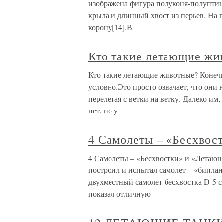
изображена фигура полуконя-полуптицы
крыла и длинный хвост из перьев. На 
корону[14].В
Кто такие летающие жи
Кто такие летающие животные? Конеч
условно.Это просто означает, что они 
перелетая с ветки на ветку. Далеко им,
нет, но у
4 Самолеты – «Бесхвос
4 Самолеты – «Бесхвостки» и «Летающ
построил и испытал самолет – «биплан
двухместный самолет-бесхвостка D-5 с
показал отличную