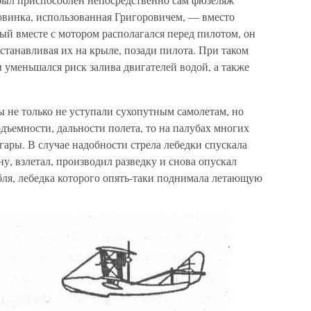
новинка, использованная Григоровичем, — вместо
ый вместе с мотором располагался перед пилотом, он
станавливая их на крыле, позади пилота. При таком
уменьшался риск залива двигателей водой, а также
ы не только не уступали сухопутным самолетам, но
одъемности, дальности полета, то на палубах многих
гары. В случае надобности стрела лебедки спускала
ну, взлетал, производил разведку и снова опускал
бля, лебедка которого опять-таки поднимала летающую