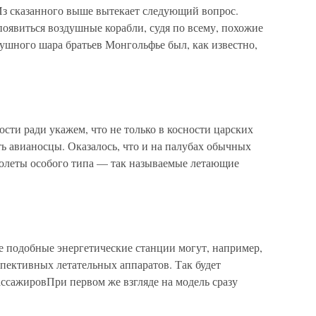
з сказанного выше вытекает следующий вопрос.
появиться воздушные корабли, судя по всему, похожие
ушного шара братьев Монгольфье был, как известно,
ти ради укажем, что не только в косности царских
ь авианосцы. Оказалось, что и на палубах обычных
олеты особого типа — так называемые летающие
 подобные энергетические станции могут, например,
спективных летательных аппаратов. Так будет
ссажировПри первом же взгляде на модель сразу