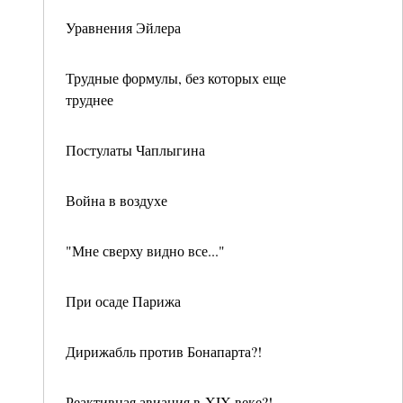
Уравнения Эйлера
Трудные формулы, без которых еще
труднее
Постулаты Чаплыгина
Война в воздухе
"Мне сверху видно все..."
При осаде Парижа
Дирижабль против Бонапарта?!
Реактивная авиация в XIX веке?!