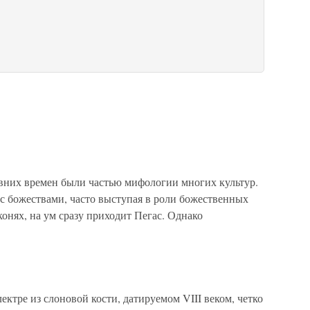
вних времен были частью мифологии многих культур.
с божествами, часто выступая в роли божественных
конях, на ум сразу приходит Пегас. Однако
ктре из слоновой кости, датируемом VIII веком, четко