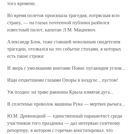
того времени.
Во время полетов произошла трагедия, потрясшая всю
страну, — на глазах почтенной публики разбился
известный пилот, капитан Л.М. Мациевич.
Александр Блок, тоже ставший невольным свидетелем
трагедии, отозвался на это событие стихами, в которых
есть такие строки:
И зверь с умолкшими винтами Повис пугающим углом...
Ищи отцветшими глазами Опоры в воздухе... пустом!
Уж поздно: на траве равнины Крыла измятая дуга...
В сплетеньи проволок машины Рука — мертвее рычага...
Ю.М. Древницкий — единственный парашютист среди
участников того праздника — дал интервью газетному
репортеру, в котором с горечью констатировал, что