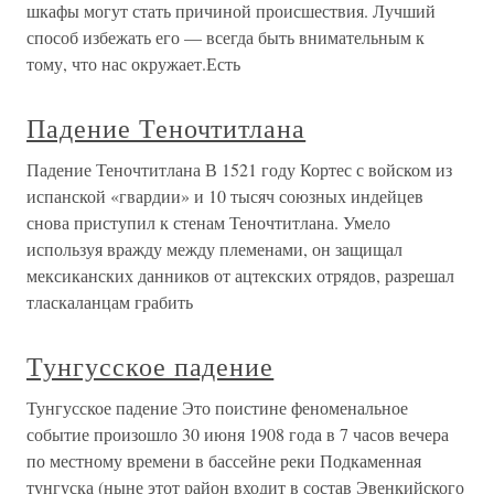
шкафы могут стать причиной происшествия. Лучший
способ избежать его — всегда быть внимательным к
тому, что нас окружает.Есть
Падение Теночтитлана
Падение Теночтитлана В 1521 году Кортес с войском из
испанской «гвардии» и 10 тысяч союзных индейцев
снова приступил к стенам Теночтитлана. Умело
используя вражду между племенами, он защищал
мексиканских данников от ацтекских отрядов, разрешал
тласкаланцам грабить
Тунгусское падение
Тунгусское падение Это поистине феноменальное
событие произошло 30 июня 1908 года в 7 часов вечера
по местному времени в бассейне реки Подкаменная
тунгуска (ныне этот район входит в состав Эвенкийского