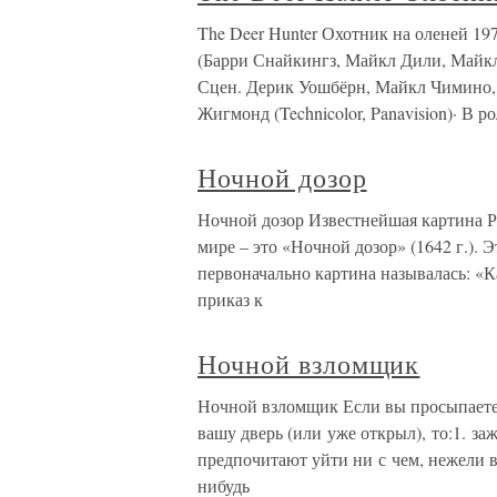
The Deer Hunter Охотник на оленей 19
(Барри Снайкингз, Майкл Дили, Май
Сцен. Дерик Уошбёрн, Майкл Чимино,
Жигмонд (Technicolor, Panavision)· В 
Ночной дозор
Ночной дозор Известнейшая картина Р
мире – это «Ночной дозор» (1642 г.). 
первоначально картина называлась: «
приказ к
Ночной взломщик
Ночной взломщик Если вы просыпаетес
вашу дверь (или уже открыл), то:1. за
предпочитают уйти ни с чем, нежели в
нибудь