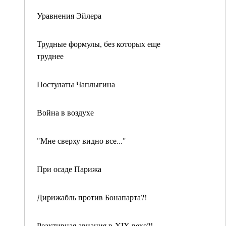
Уравнения Эйлера
Трудные формулы, без которых еще
труднее
Постулаты Чаплыгина
Война в воздухе
"Мне сверху видно все..."
При осаде Парижа
Дирижабль против Бонапарта?!
Реактивная авиация в XIX веке?!