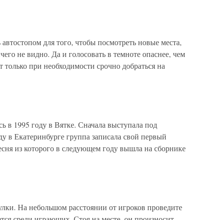
автостопом для того, чтобы посмотреть новые места,
его не видно. Да и голосовать в темноте опаснее, чем
т только при необходимости срочно добраться на
в 1995 году в Вятке. Сначала выступала под
ду в Екатеринбурге группа записала свой первый
есня из которого в следующем году вышла на сборнике
улки. На небольшом расстоянии от игроков проведите
ется среди играющих. Стоя на месте, он произносит