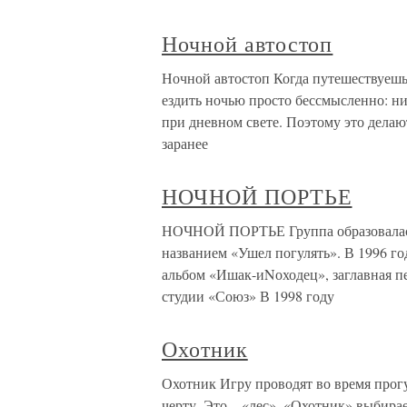
Ночной автостоп
Ночной автостоп Когда путешествуешь 
ездить ночью просто бессмысленно: нич
при дневном свете. Поэтому это делаю
заранее
НОЧНОЙ ПОРТЬЕ
НОЧНОЙ ПОРТЬЕ Группа образовалась 
названием «Ушел погулять». В 1996 го
альбом «Ишак-иNоходец», заглавная п
студии «Союз» В 1998 году
Охотник
Охотник Игру проводят во время прог
черту. Это – «лес». «Охотник» выбира