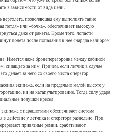
ять в зависимости от вида цели.
 вертолета, позволяющая ему выполнять такие
ая петля» или «бочка», обеспечивает высокую
нуться даже от ракеты. Кроме того, лопасти
инут полета после попадания в нее снаряда калибром
на. Имеется даже бронеперегородка между кабиной
м, сидящего за ним. Причем, если летчик в случае
то делает за него со своего места оператор.
асения экипажа, если на предельно малой высоте у
торотацию, ни на катапультирование. Тогда силу удара
ециальные подушки кресел.
е экипажа с парашютами обеспечивает система
 в действие у летчика и оператора раздельно. При
еререзают привязные ремни, срабатывают
 крыла с вооружением, о которые могут удариться