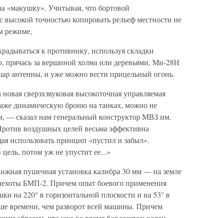
на «макушку». Учитывая, что бортовой
с высокой точностью копировать рельеф местности не
ом режиме,
крадываться к противнику, используя складки
ю, прячась за вершиной холма или деревьями, Ми-28Н
шар антенны, и уже можно вести прицельный огонь.
а новая сверзхзвуковая высокоточная управляемая
 даже динамическую броню на танках, можно не
м, — сказал нам генеральный конструктор МВЗ им.
ротив воздушных целей весьма эффективна
ая использовать принцип «пустил и забыл».
цель, потом уж не упустит ее...»
вижная пушечная установка калибра 30 мм — на земле
 пехоты БМП-2. Причем опыт боевого применения
шки на 220° в горизонтальной плоскости и на 53° в
ьше времени, чем разворот всей машины. Причем
ким образом, что уже во время боя экипаж волен