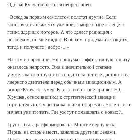
Однако Курчатов остался непреклонен.
«Вслед за первым самолетом полетят другие. Если
конструкция окажется удачной, в мире начнется еще и
гонка ядерных моторов. А что делает радиация с
человеком, по мне видно. В общем, придумайте защиту,
тогда и получите «добро»...»
На том и порешили. Но придумать эффективную защиту
оказалось непросто. Она в значительной степени
утяжеляла конструкцию, сводила на нет все достоинства
ядерного двигателя перед обычным авиационным. А
вскоре Курчатов умер. К власти в стране пришел Н.С.
Хрущев, относившийся к стратегической авиации
отрицательно. Существовавшие в то время самолеты и те
начали уничтожать. Где уж тут помышлять о новых?..
Группа была расформирована. Многие вернулись в
Пермь, на старые места, занялись другими делами.
Проект попал в секретный архив, где и пролежал