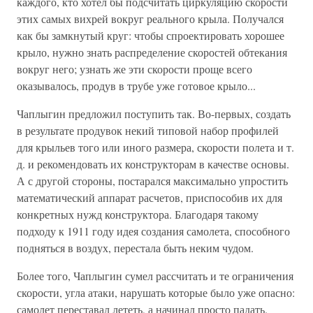
каждого, кто хотел бы подсчитать циркуляцию скорости
этих самых вихрей вокруг реального крыла. Получался
как бы замкнутый круг: чтобы спроектировать хорошее
крыло, нужно знать распределение скоростей обтекания
вокруг него; узнать же эти скорости проще всего
оказывалось, продув в трубе уже готовое крыло...
Чаплыгин предложил поступить так. Во-первых, создать
в результате продувок некий типовой набор профилей
для крыльев того или иного размера, скорости полета и т.
д. и рекомендовать их конструкторам в качестве основы.
А с другой стороны, постарался максимально упростить
математический аппарат расчетов, приспособив их для
конкретных нужд конструктора. Благодаря такому
подходу к 1911 году идея создания самолета, способного
подняться в воздух, перестала быть неким чудом.
Более того, Чаплыгин сумел рассчитать и те ограничения
скорости, угла атаки, нарушать которые было уже опасно:
самолет переставал лететь, а начинал просто падать.