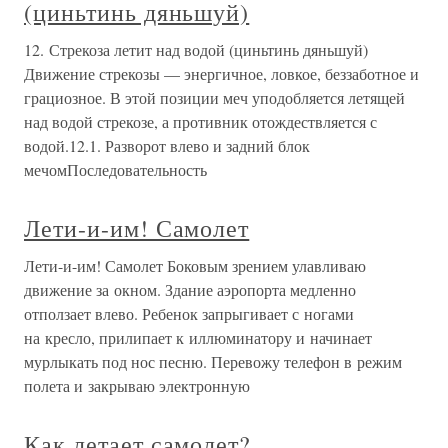
(циньтинь дяньшуй)
12. Стрекоза летит над водой (циньтинь дяньшуй)
Движение стрекозы — энергичное, ловкое, беззаботное и
грациозное. В этой позиции меч уподобляется летящей
над водой стрекозе, а противник отождествляется с
водой.12.1. Разворот влево и задний блок
мечомПоследовательность
Лети-и-им! Самолет
Лети-и-им! Самолет Боковым зрением улавливаю
движение за окном. Здание аэропорта медленно
отползает влево. Ребенок запрыгивает с ногами
на кресло, прилипает к иллюминатору и начинает
мурлыкать под нос песню. Перевожу телефон в режим
полета и закрываю электронную
Как летает самолет?