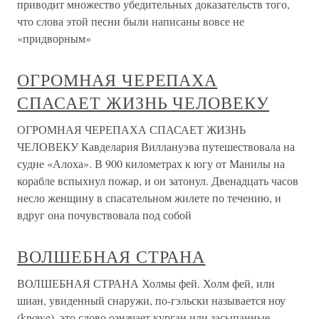
приводит множество убедительных доказательств того,
что слова этой песни были написаны вовсе не
«придворным»
ОГРОМНАЯ ЧЕРЕПАХА
СПАСАЕТ ЖИЗНЬ ЧЕЛОВЕКУ
ОГРОМНАЯ ЧЕРЕПАХА СПАСАЕТ ЖИЗНЬ
ЧЕЛОВЕКУ Кавделария Виллануэва путешествовала на
судне «Алоха». В 900 километрах к югу от Манилы на
корабле вспыхнул пожар, и он затонул. Двенадцать часов
несло женщину в спасательном жилете по течению, и
вдруг она почувствовала под собой
ВОЛШЕБНАЯ СТРАНА
ВОЛШЕБНАЯ СТРАНА Холмы фей. Холм фей, или
шиан, увиденный снаружи, по-гэльски называется ноу
(knowe), это слово означает курган или засыпанные