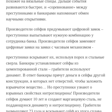
похожее на вязальные спицы. Дальше события
развиваются быстрее, и «соревнование» между
преступниками и банкирами напоминает обмен
научными открытиями.
Производители сейфов придумывают цифровой замок –
преступники выпытывают нужную комбинацию у
сотрудника банка. Производители сейфов заменяют
цифровые замки на замки с часовым механизмом -
преступники вскрывают их, используя порох и стальные
сверла. Банкиры устанавливают сейфы из
цементированной стали – грабители используют
динамит. В ответ банкиры прячут деньги в сейфы другой
конструкции, в которых нет отверстий, чтобы заложить
взрывчатое вещество… Но преступники узнают о
взрывных свойствах нитроглицерина! Производители
сейфов думают 10 лет и создают марганцевую сталь, не
поддающуюся динамиту и нитроглицерину. Грабители
размышляют 23 года и вскрывают сейф из этого сплава,