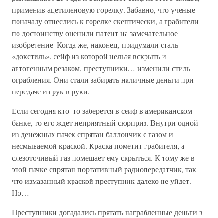
применив ацетиленовую горелку. Забавно, что ученые
поначалу отнеслись к горелке скептически, а грабители
по достоинству оценили патент на замечательное
изобретение. Когда же, наконец, придумали сталь
«докстиль», сейф из которой нельзя вскрыть и
автогенным резаком, преступники… изменили стиль
ограбления. Они стали забирать наличные деньги при
передаче из рук в руки.
Если сегодня кто–то заберется в сейф в американском
банке, то его ждет неприятный сюрприз. Внутри одной
из денежных пачек спрятан баллончик с газом и
несмываемой краской. Краска пометит грабителя, а
слезоточивый газ помешает ему скрыться. К тому же в
этой пачке спрятан портативный радиопередатчик, так
что измазанный краской преступник далеко не уйдет.
Но…
Преступники догадались прятать награбленные деньги в