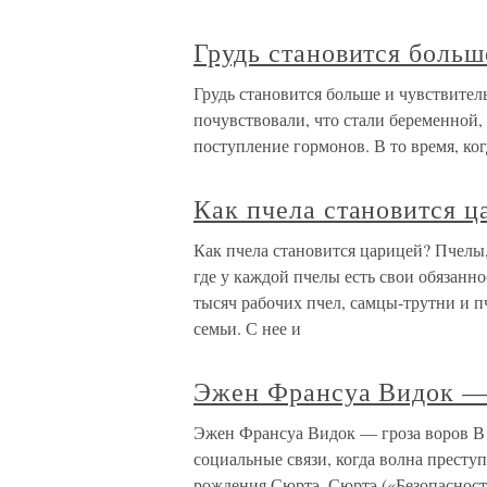
Грудь становится больш
Грудь становится больше и чувствител
почувствовали, что стали беременной,
поступление гормонов. В то время, ко
Как пчела становится ц
Как пчела становится царицей? Пчелы
где у каждой пчелы есть свои обязанн
тысяч рабочих пчел, самцы-трутни и п
семьи. С нее и
Эжен Франсуа Видок — 
Эжен Франсуа Видок — гроза воров В 1
социальные связи, когда волна престу
рождения Сюртэ. Сюртэ («Безопаснос