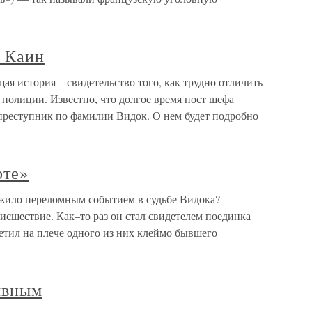
а Каин
я история – свидетельство того, как трудно отличить
 полиции. Известно, что долгое время пост шефа
реступник по фамилии Видок. О нем будет подробно
рте»
жило переломным событием в судьбе Видока?
оисшествие. Как–то раз он стал свидетелем поединка
метил на плече одного из них клеймо бывшего
явным