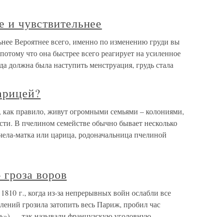
е и чувствительнее
ьнее Вероятнее всего, именно по изменению груди вы
 потому что она быстрее всего реагирует на усиленное
гда должна была наступить менструация, грудь стала
арицей?
, как правило, живут огромными семьями – колониями,
ости. В пчелином семействе обычно бывает несколько
чела-матка или царица, родоначальница пчелиной
гроза воров
810 г., когда из-за непрерывных войн ослабли все
плений грозила затопить весь Париж, пробил час
ть») — так называли французскую уголовную