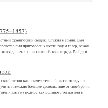
775–1857)
естный французский сыщик. Служил в армии. Был
воровство был приговорен к шести годам галер, бежал.
ился до начальника полицейского отряда. Выйдя в
исой
 своей жизни как о замечательной пьесе, которую я
олучить возможно большее удовольствие от своей роли.
ала играть на подмостках Большого театра или в