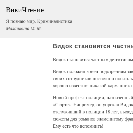
ВикиЧтение
Я познаю мир. Криминалистика
Малашкина М. М.
Видок становится част
Видок становится частным детективом
Видок положил конец подозрениям зав
своих сотрудников постоянно носить 
хорошо известно: никакой карманник н
Новый префект полиции, назначенный 
«Сюрте». Например, он упрекал Видока
отслуживший в полиции 18 лет, выходи
сюжеты для романов знаменитому фран
Ему есть что вспомнить!