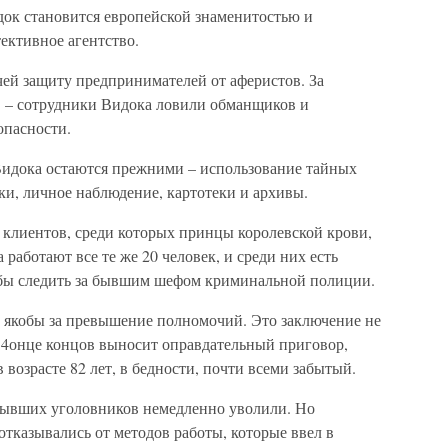
ок становится европейской знаменитостью и
ективное агентство.
ачей защиту предпринимателей от аферистов. За
в – сотрудники Видока ловили обманщиков и
опасности.
идока остаются прежними – использование тайных
ки, личное наблюдение, картотеки и архивы.
 клиентов, среди которых принцы королевской крови,
аботают все те же 20 человек, и среди них есть
обы следить за бывшим шефом криминальной полиции.
, якобы за превышение полномочий. Это заключение не
в 14онце концов выносит оправдательный приговор,
 возрасте 82 лет, в бедности, почти всеми забытый.
бывших уголовников немедленно уволили. Но
тказывались от методов работы, которые ввел в