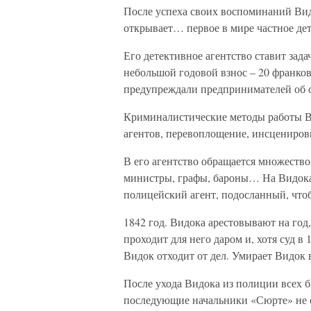
После успеха своих воспоминаний Вид
открывает… первое в мире частное дет
Его детективное агентство ставит зад
небольшой годовой взнос – 20 франко
предупреждали предпринимателей об 
Криминалистические методы работы В
агентов, перевоплощение, инсцениров
В его агентство обращается множество
министры, графы, бароны… На Видока р
полицейский агент, подосланный, чт
1842 год. Видока арестовывают на год
проходит для него даром и, хотя суд 
Видок отходит от дел. Умирает Видок в
После ухода Видока из полиции всех 
последующие начальники «Сюрте» не о