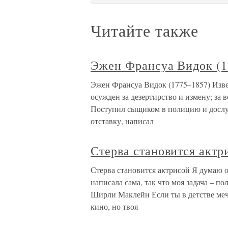
Читайте также
Эжен Франсуа Видок (1
Эжен Франсуа Видок (1775–1857) Изв
осужден за дезертирство и измену; за 
Поступил сыщиком в полицию и дослуж
отставку, написал
Стерва становится актр
Стерва становится актрисой Я думаю о
написала сама, так что моя задача – п
Ширли Маклейн Если ты в детстве мечт
кино, но твоя