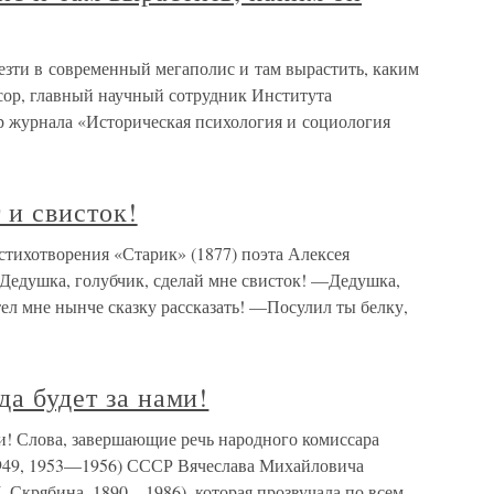
езти в современный мегаполис и там вырастить, каким
, главный научный сотрудник Института
р журнала «Историческая психология и социология
т и свисток!
з стихотворения «Старик» (1877) поэта Алексея
Дедушка, голубчик, сделай мне свисток! —Дедушка,
ел мне нынче сказку рассказать! —Посулил ты белку,
да будет за нами!
ами! Слова, завершающие речь народного комиссара
949, 1953—1956) СССР Вячеслава Михайловича
 Скрябина, 1890—1986), которая прозвучала по всем