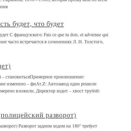
июня
сть будет, что будет
дет С французского: Fais се que tu dois, et advienne qui
ие часто встречается в сочинениях Л. Н. Толстого,
дет)
fieri – становитьсяПримерное произношение:
ие изменено – фиАт.Z: Автозавод один решили
мерено вложили, Директор ходит – хвост трубой:
(полицейский разворот)
азворот) Разворот задним ходом на 180° требует