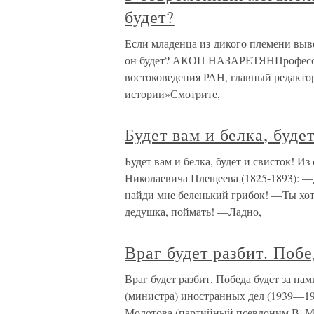
будет?
Если младенца из дикого племени выв
он будет? АКОП НАЗАРЕТЯНПрофессор
востоковедения РАН, главный редакто
истории»Смотрите,
Будет вам и белка, буде
Будет вам и белка, будет и свисток! И
Николаевича Плещеева (1825-1893): —
найди мне беленький грибок! —Ты хот
дедушка, поймать! —Ладно,
Враг будет разбит. Побе
Враг будет разбит. Победа будет за н
(министра) иностранных дел (1939—1
Молотова (партийный псевдоним В. М.