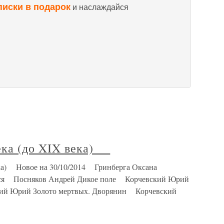
писки в подарок
и наслаждайся
века (до XIX века)
ека) Новое на 30/10/2014 Гринберга Оксана
ться Посняков Андрей Дикое поле Корчевский Юрий
кий Юрий Золото мертвых. Дворянин Корчевский