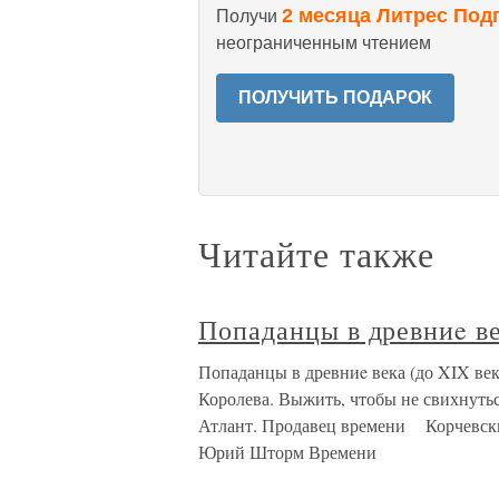
2 месяца Литрес Под
Получи
неограниченным чтением
ПОЛУЧИТЬ ПОДАРОК
Читайте также
Попаданцы в древниe 
Попаданцы в древниe века (до XIX в
Королева. Выжить, чтобы не свихну
Атлант. Продавец времени Корчевс
Юрий Шторм Времени