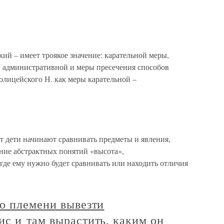
ий – имеет троякое значение: карательной меры,
ы административной и меры пресечения способов
полицейского Н. как меры карательной –
ет дети начинают сравнивать предметы и явления,
ение абстрактных понятий «высота»,
 где ему нужно будет сравнивать или находить отличия
о племени вывезти
с и там вырастить, каким он