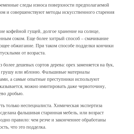
ременные следы износа поверхности предполагаемой
том и совершенствуют методы искусственного старения
ие кофейной гущей, долгое хранение на солнце,
нным соком. Еще более хитрый способ – смачивание
ющее обжигание. При таком способе подделки кончики
тусклыми от возраста.
 более дешевых сортов дерева: орех заменяется на бук,
на грушу или яблоню. Фальшивые материалы
ами, а самые опытные преступники используют
Оказывается, можно имитировать даже червоточину,
ево дробью.
ть только неспециалиста. Химическая экспертиза
 сделана фальшивая старинная мебель, или возраст
одно правило: чем резче и законченнее обработаны
сть, что это подделка.