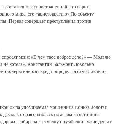
достаточно распространенной категории
овного мира, его «аристократию».По объекту
уппы. Первая совершает преступления против
к
и спросят меня: «В чем твое доброе дело?» — Молвлю
ла не хотела». Константин Бальмонт Довольно
екционеры наносят вред природе. На самом деле то,
кой была упоминаемая мошенница Сонька Золотая
ь дамы, которая ошиблась номером в гостинице.
одороже, собирала в сумочку с тумбочки чужие деньги