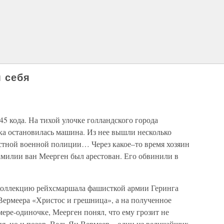
 себя
45 кода. На тихой улочке голландского города
ка остановилась машина. Из нее вышли несколько
стной военной полиции… Через какое–то время хозяин
амилии ван Меерген был арестован. Его обвинили в
в коллекцию рейхсмаршала фашисткой армии Геринга
Вермеера «Христос и грешница», а на полученное
мере-одиночке, Меерген понял, что ему грозит не
я, но и позор. Ведь Ян Вермеер – один из величайших