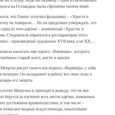
еринга на Голландию были сброшены тысячи бомб.
лся, что Геринг получил фальшивку – «Христа и
гену не поверили… Но он продолжал утверждать, что
 одна из этих картин – знаменитый «Христос в
ма. Следователь обратился к реставраторам этого
артина – произведение художника XVII века, а не XX…
ешили написать еще одного «Вермеера», которого
требовал старый холст, кисти и краски.
 Меерген рисует своего последнего «Вермеера» у себя
 полиции. Он вкладывает в работу все свои силы и
козырь его защиты.
лотно Меергена и приходят к выводу, что он мог
ни берутся за изучение всех шести картин, названных
ние достижения криминалистики, в том числе –
Им помогают видные искусствоведы, опытнейшие
х мастеров.