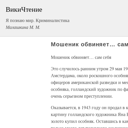
ВикиЧтение
Я познаю мир. Криминалистика
Малашкина М. М.
Мошеник обвиняет… сам
Мошеник обвиняет… сам себя
Это случилось ранним утром 29 мая 19
Амстердама, около роскошного особня
офицеров американской разведки и ме
особняка, голландский художник по ф
очень серьезном преступлении.
Оказывается, в 1943 году он продал 
картину голландского художника Яна 
золото купил особняк. Оставшись в ка
только много лет тюремного заключени