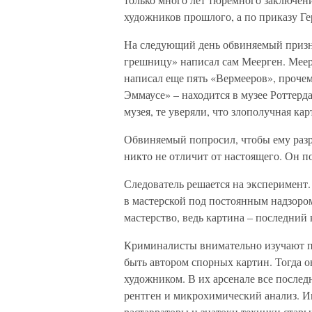
художников прошлого, а по приказу Г
На следующий день обвиняемый призна
грешницу» написал сам Меерген. Меер
написал еще пять «Вермееров», прочем
Эммаусе» – находится в музее Роттерда
музея, те уверяли, что злополучная к
Обвиняемый попросил, чтобы ему разр
никто не отличит от настоящего. Он по
Следователь решается на эксперимент.
в мастерской под постоянным надзором
мастерство, ведь картина – последний 
Криминалисты внимательно изучают по
быть автором спорных картин. Тогда о
художником. В их арсенале все послед
рентген и микрохимический анализ. 
раставраторы и знатоки техники стары