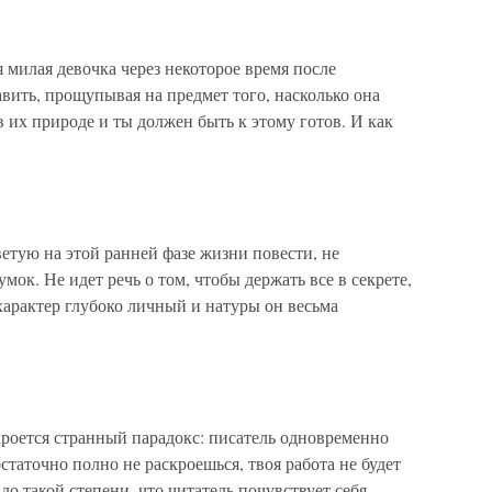
я милая девочка через некоторое время после
авить, прощупывая на предмет того, насколько она
в их природе и ты должен быть к этому готов. И как
ветую на этой ранней фазе жизни повести, не
мок. Не идет речь о том, чтобы держать все в секрете,
характер глубоко личный и натуры он весьма
кроется странный парадокс: писатель одновременно
статочно полно не раскроешься, твоя работа не будет
до такой степени, что читатель почувствует себя