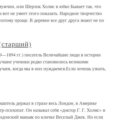
мужчин, или Шерлок Холмс в юбке Бывает так, что
вот не умеет этого показать. Народное творчество
потому проще. В деревне все друг друга знают не по
(старший)
9—1894 гг.) писатель Величайшие люди в истории
учшие ученики редко становились великими
учаев, когда мы в них нуждаемся.Если хочешь узнать,
ошитель держал в страхе весь Лондон, в Америке
р-психопат. Он называл себя «доктор Г. Г. Холмс» и
лондонский маньяк по кличке Веселый Джек. Но если