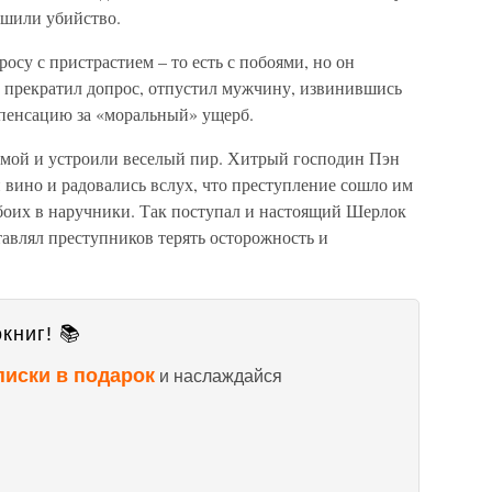
ршили убийство.
су с пристрастием – то есть с побоями, но он
н прекратил допрос, отпустил мужчину, извинившись
пенсацию за «моральный» ущерб.
омой и устроили веселый пир. Хитрый господин Пэн
вино и радовались вслух, что преступление сошло им
обоих в наручники. Так поступал и настоящий Шерлок
авлял преступников терять осторожность и
книг! 📚
писки в подарок
и наслаждайся