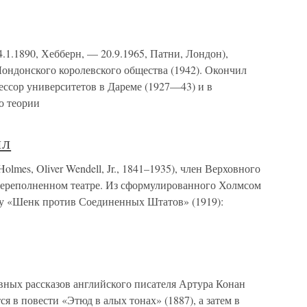
.1.1890, Хебберн, — 20.9.1965, Патни, Лондон),
Лондонского королевского общества (1942). Окончил
ессор университетов в Дареме (1927—43) и в
о теории
лл
mes, Oliver Wendell, Jr., 1841–1935), член Верховного
переполненном театре. Из сформулированного Холмсом
у «Шенк против Соединенных Штатов» (1919):
ных рассказов английского писателя Артура Конан
 в повести «Этюд в алых тонах» (1887), а затем в