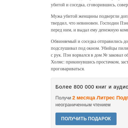
убитой и соседка, сговорившись, сове
Мужа убитой женщины подвергли допро
твердил, что невиновен. Господин Пэ
перед ним, и выдал ему денежную ком
Обвиняемый и соседка отправились д
подслушивал под окном. Убийцы пили 
с рук. Пэн ворвался в дом № заковал 
Холмс: прикинувшись простачком, заст
проговариваться.
Более 800 000 книг и аудио
2 месяца Литрес Под
Получи
неограниченным чтением
ПОЛУЧИТЬ ПОДАРОК