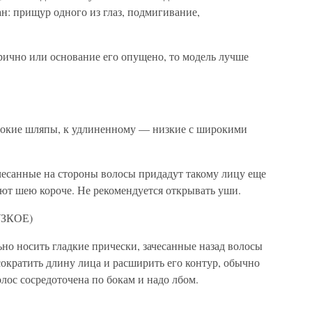
ан: прищур одного из глаз, подмигивание,
рично или основание его опущено, то модель лучше
сокие шляпы, к удлиненному — низкие с широкими
чесанные на стороны волосы придадут такому лицу еще
ают шею короче. Не рекомендуется открывать уши.
ЗКОЕ)
ьно носить гладкие прически, зачесанные назад волосы
ократить длину лица и расширить его контур, обычно
олос сосредоточена по бокам и надо лбом.