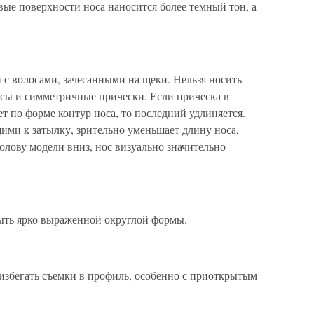
вые поверхности носа наносится более темный тон, а
с волосами, зачесанными на щеки. Нельзя носить
лосы и симметричные прически. Если прическа в
т по форме контур носа, то последний удлиняется.
ими к затылку, зрительно уменьшает длину носа,
голову модели вниз, нос визуально значительно
ыть ярко выраженной округлой формы.
збегать съемки в профиль, особенно с приоткрытым