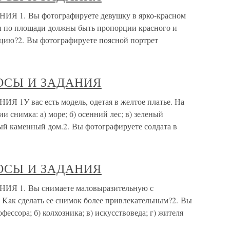
. Вы фотографируете девушку в ярко-красном
вы по площади должны быть пропорции красного и
ицию?2. Вы фотографируете поясной портрет
ОСЫ И ЗАДАНИЯ
 вас есть модель, одетая в желтое платье. На
и снимка: а) море; б) осенний лес; в) зеленый
ерый каменный дом.2. Вы фотографируете солдата в
ОСЫ И ЗАДАНИЯ
1. Вы снимаете маловыразительную с
 Kaк сделать ее снимок более привлекательным?2. Вы
фессора; б) колхозника; в) искусствоведа; г) жителя