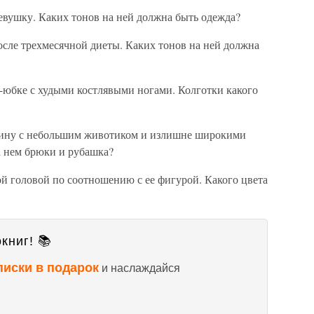
евушку. Каких тонов на ней должна быть одежда?
сле трехмесячной диеты. Каких тонов на ней должна
-юбке с худыми костлявыми ногами. Колготки какого
чину с небольшим животиком и излишне широкими
а нем брюки и рубашка?
й головой по соотношению с ее фигурой. Какого цвета
книг! 📚
писки в подарок
и наслаждайся