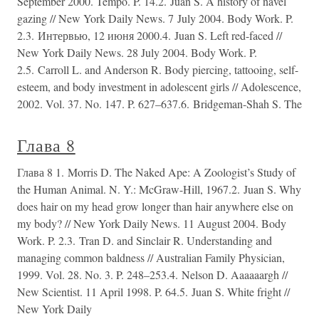
September 2000. Tempo. P. 14.2. Juan S. A history of navel
gazing // New York Daily News. 7 July 2004. Body Work. P.
2.3. Интервью, 12 июня 2000.4. Juan S. Left red-faced //
New York Daily News. 28 July 2004. Body Work. P.
2.5. Carroll L. and Anderson R. Body piercing, tattooing, self-
esteem, and body investment in adolescent girls // Adolescence,
2002. Vol. 37. No. 147. P. 627–637.6. Bridgeman-Shah S. The
Глава 8
Глава 8 1. Morris D. The Naked Ape: A Zoologist’s Study of
the Human Animal. N. Y.: McGraw-Hill, 1967.2. Juan S. Why
does hair on my head grow longer than hair anywhere else on
my body? // New York Daily News. 11 August 2004. Body
Work. P. 2.3. Tran D. and Sinclair R. Understanding and
managing common baldness // Australian Family Physician,
1999. Vol. 28. No. 3. P. 248–253.4. Nelson D. Aaaaaargh //
New Scientist. 11 April 1998. P. 64.5. Juan S. White fright //
New York Daily