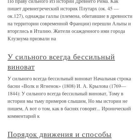
По праву сильного Из истории Древнего Рима. Как
пишет древнегреческий историк Плутарх (ок. 45 —
ок.127), однажды галлы (племена, обитавшие в древности
на территории современной Франции) перешли Альпы и
вторглись в Италию. Жители осажденного ими города
Клузиума призвали на
У сильного всегда бессильный
виноват
У сильного всегда бессильный виноват Начальная строка
басни «Волк и Ягненок» (1808) И. А. Крылова (1769—
1844): У сильного всегда бессильный виноват, Тому в
истории мы тьму примеров слышим, Но мы истории не
пишем, А вот о том, как в баснях говорят... Иронический
комментарий к
Порядок движения и способы