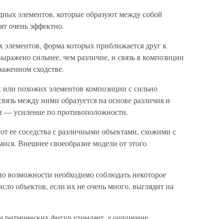
дных элементов, которые образуют между собой
ят очень эффектно.
 элементов, форма которых приближается друг к
выражено сильнее, чем различие, и связь в композиции
раженном сходстве.
или похожих элементов композиции с сильно
вязь между ними образуется на основе различия и
и — усиление по противоположности.
от ее соседства с различными объектами, схожими с
ися. Внешнее своеобразие модели от этого
по возможности необходимо соблюдать некоторое
сло объектов, если их не очень много, выглядит на
на ритмических фигур утомляет, а ощущение