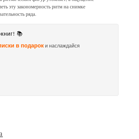
еть эту закономерность ритм на снимке
ательность ряда.
книг! 📚
писки в подарок
и наслаждайся
а