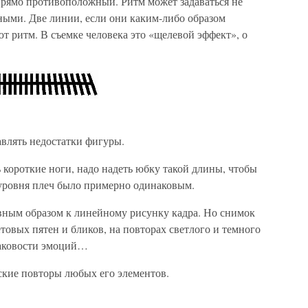
 прямо противоположный. Ритм может задаваться не
ными. Две линии, если они каким-либо образом
ют ритм. В съемке человека это «щелевой эффект», о
влять недостатки фигуры.
короткие ноги, надо надеть юбку такой длины, чтобы
 уровня плеч было примерно одинаковым.
вным образом к линейному рисунку кадра. Но снимок
товых пятен и бликов, на повторах светлого и темного
наковости эмоций…
ские повторы любых его элементов.