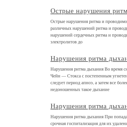
Острые нарушения ритм
Острые нарушения ритма и проводимос
различных нарушений ритма и провод
нарушений сердечных ритма и провод
электролитов до
Нарушения ритма дыха
Нарушения ритма дыхания Во время сна
Чейн — Стокса с постепенным угнете
следует период апноэ, а затем все бо
недоношенных такое дыхание
Нарушения ритма дыха
Нарушения ритма дыхания При попада
срочная госпитализация для их удале