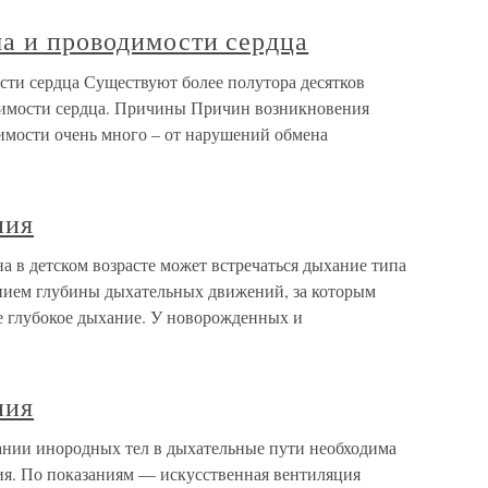
а и проводимости сердца
ти сердца Существуют более полутора десятков
имости сердца. Причины Причин возникновения
имости очень много – от нарушений обмена
ния
 в детском возрасте может встречаться дыхание типа
нием глубины дыхательных движений, за которым
лее глубокое дыхание. У новорожденных и
ния
нии инородных тел в дыхательные пути необходима
ния. По показаниям — искусственная вентиляция