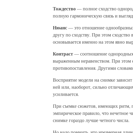
Тождество
— полное сходство одноро
полную гармоническую связь и выгляд
Нюанс
— это отношение однообразных
другу по сходству. При этом сходство 
основывается именно на этом явно вы
Контраст
— соотношение однородных 
выраженным неравенством. При этом с
противопоставления. Другими словам
Восприятие модели на снимке зависит 
ней или, наоборот, сильно отличающим
усиливается.
При съемке сюжетов, имеющих ритм, 
эмпирическое правило, что нечетное чи
снимке гораздо лучше четного числа.
Но надо помнить, что чрезмерная дли