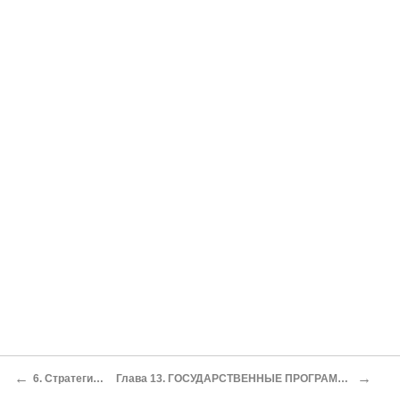
←
→
6. Стратегическое проектирование
Глава 13. ГОСУДАРСТВЕННЫЕ ПРОГРАММЫ РЕСУРСНОГО РАЗВИТИЯ Ресурсы страны – на службу развитию