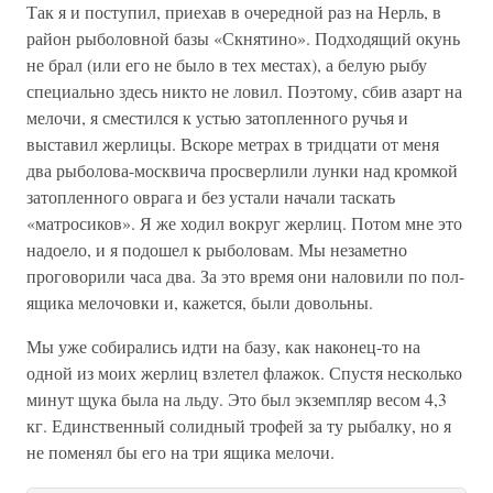
Так я и поступил, приехав в очередной раз на Нерль, в
район рыболовной базы «Скнятино». Подходящий окунь
не брал (или его не было в тех местах), а белую рыбу
специально здесь никто не ловил. Поэтому, сбив азарт на
мелочи, я сместился к устью затопленного ручья и
выставил жерлицы. Вскоре метрах в тридцати от меня
два рыболова-москвича просверлили лунки над кромкой
затопленного оврага и без устали начали таскать
«матросиков». Я же ходил вокруг жерлиц. Потом мне это
надоело, и я подошел к рыболовам. Мы незаметно
проговорили часа два. За это время они наловили по пол-
ящика мелочовки и, кажется, были довольны.
Мы уже собирались идти на базу, как наконец-то на
одной из моих жерлиц взлетел флажок. Спустя несколько
минут щука была на льду. Это был экземпляр весом 4,3
кг. Единственный солидный трофей за ту рыбалку, но я
не поменял бы его на три ящика мелочи.