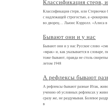
Классификация стерв, 
Классификация стерв, или Стервочки 
с надлежащей строгостью, а «рокировка
во дворец… Льюис Кэрролл. «Алиса в С
Бывают они и у нас
Бывают они и у нас Русское слово «см
«мрак» и, как указывается в словаре, 
тоже бывают, правда не столь свирепы
летом 1948
А рефлексы бывают раз
А рефлексы бывают разные Итак, живо
учению об условных рефлексах у живо
сразу же, не раздумывая. Болевое раз
в