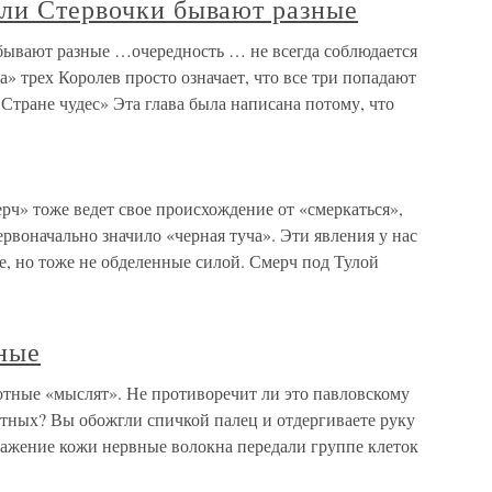
или Стервочки бывают разные
бывают разные …очередность … не всегда соблюдается
» трех Королев просто означает, что все три попадают
тране чудес» Эта глава была написана потому, что
ерч» тоже ведет свое происхождение от «смеркаться»,
первоначально значило «черная туча». Эти явления у нас
е, но тоже не обделенные силой. Смерч под Тулой
ные
тные «мыслят». Не противоречит ли это павловскому
тных? Вы обожгли спичкой палец и отдергиваете руку
дражение кожи нервные волокна передали группе клеток