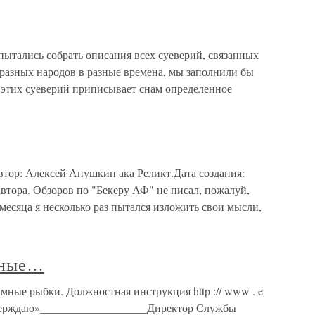
ытались собрать описания всех суеверий, связанных
 разных народов в разные времена, мы заполнили бы
 этих суеверий приписывает снам определенное
 Автор: Алексей Анушкин ака Реликт.Дата создания:
автора. Обзоров по "Бекеру АФ" не писал, пожалуй,
 месяца я несколько раз пытался изложить свои мысли,
зные…
ые рыбки. Должностная инструкция http :// www . e
6/ «Утверждаю»___________________Директор Службы