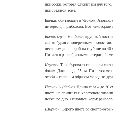
присоски, которая служит им для того,
прибрежной зоне.
Бычки, обитающие в Черном, Азовско
интерес для рыболова. Вот некоторые 
Бычок-кнут
. Наиболее крупный достиг
желто-бурая с поперечными полосами.
песчаном дне, порой на глубине до 40 
Питается ракообразными, атериной, ме
Кругляк
. Тело буровато-серое или све
бокам. Длина – до 25 см. Питается мо
особи – главным образом молодью друг
Песчаник (бабка)
. Длина тела – до 20 
цвета, на спинных и хвостовом плавн
песчаное дно. Основной корм: ракообр
Ширман
. Серого цвета со светло-буры