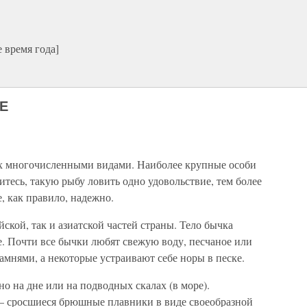
 время года]
Е
х многочисленными видами. Наиболее крупные особи
тесь, такую рыбу ловить одно удовольствие, тем более
е, как правило, надежно.
ской, так и азиатской частей страны. Тело бычка
. Почти все бычки любят свежую воду, песчаное или
амнями, а некоторые устраивают себе норы в песке.
о на дне или на подводных скалах (в море).
 – сросшиеся брюшные плавники в виде своеобразной