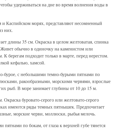
 чтобы удерживаться на дне во время волнения воды в
м и Каспийском морях, представляют несомненный
из них.
ает длины 35 см. Окраска в целом желтоватая, спинка
 Живет обычно в одиночку на каменистом или
м. К берегам подходит только в марте, перед нерестом.
лкой кефалью, хамсой.
тло-бурое, с небольшими темно-бурыми пятнами по
ллюсками, ракообразными, морскими червями, взрослые
их рыб. В море занимает глубины от 10 до 15 м.
см. Окраска буровато-серого или желтовато-серого
иках имеются ряды темных пятнышек. Предпочитает
азные, морские черви, моллюски, рыбья мелочь.
ми пятнами по бокам, от глаза к верхней губе тянется